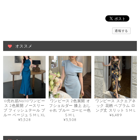
通報する
オススメ
✩売れ筋No.1✩ワンピー
ワンピース 2色展開 オ
ワンピース スクエアネ
ス 2色展開 ノースリー
フショルダー 膝上 おし
ック 花柄 ペプラム ロ
ブ フィッシュテール ブ
ゃれ ブルー コーヒー色
ング丈 スリット S M L
ルー ベージュ S M L XL
S M L
¥6,489
¥5,528
¥5,508