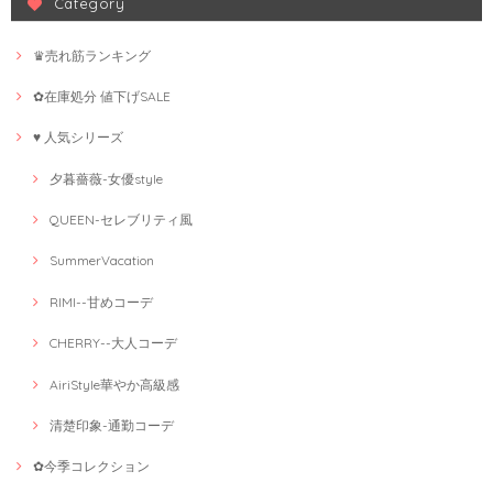
Category
♛売れ筋ランキング
✿在庫処分 値下げSALE
♥ 人気シリーズ
夕暮薔薇-女優style
QUEEN-セレブリティ風
SummerVacation
RIMI--甘めコーデ
CHERRY--大人コーデ
AiriStyle華やか高級感
清楚印象-通勤コーデ
✿今季コレクション