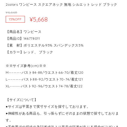
2colors ワンピース スクエアネック 無地 シルエット レッド ブラック
¥6,668
¥5,668
15%OFF
【商品名】ワンピース
【商品ID】146778011
【素 材】ポリエステル95% スパンデックス5%
【カラー】レッド、 ブラック
※※サイズ参考(cm)※※
M--------バスト84-88/ウエスト66-70/着丈120
L---------バスト88-92/ウエスト70-74/着丈121
XL-------バスト92-96/ウエスト74-78/着丈122
【サイズについて】
●サイズは平置きで実寸サイズを採寸しております。
●伸縮性がある商品も、引っ張らずにぞのままの状態で採寸しておりま
す。
●手作業での採寸の為記述寸法より若干の誤差が生じる場合がございま