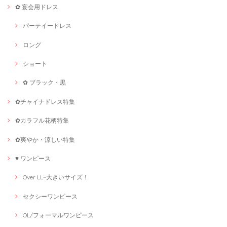
✿ 宴会用ドレス
パーテイードレス
ロング
ショート
✿ ブラック・黒
✿チャイナドレス特集
✿カラフル花柄特集
✿爽やか・涼しい特集
♥ ワンピース
Over LL~大きいサイズ！
セクシーワンピース
OL/フォーマルワンピース