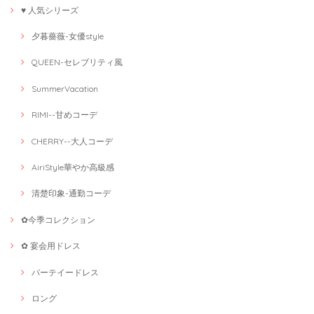
♥ 人気シリーズ
夕暮薔薇-女優style
QUEEN-セレブリティ風
SummerVacation
RIMI--甘めコーデ
CHERRY--大人コーデ
AiriStyle華やか高級感
清楚印象-通勤コーデ
✿今季コレクション
✿ 宴会用ドレス
パーテイードレス
ロング