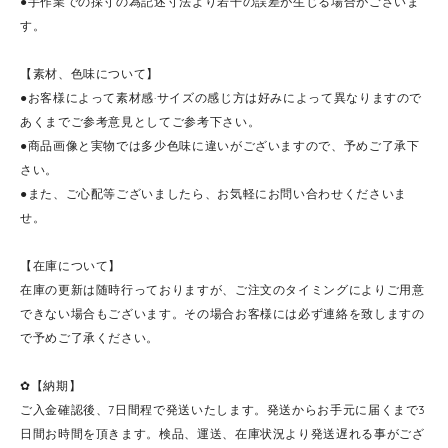
●手作業での採寸の為記述寸法より若干の誤差が生じる場合がございま
す。
【素材、色味について】
●お客様によって素材感·サイズの感じ方は好みによって異なりますので
あくまでご参考意見としてご参考下さい。
●商品画像と実物では多少色味に違いがございますので、予めご了承下
さい。
●また、ご心配等ございましたら、お気軽にお問い合わせくださいま
せ。
【在庫について】
在庫の更新は随時行っておりますが、ご注文のタイミングによりご用意
できない場合もございます。その場合お客様には必ず連絡を致しますの
で予めご了承ください。
✿【納期】
ご入金確認後、7日間程で発送いたします。発送からお手元に届くまで3
日間お時間を頂きます。検品、運送、在庫状況より発送遅れる事がござ