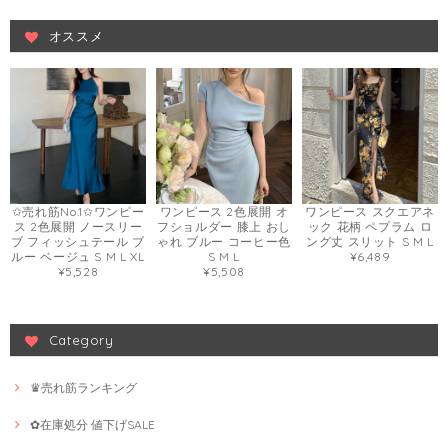
オススメ
✩売れ筋No.1✩ワンピー
ワンピース 2色展開 オ
ワンピース スクエアネ
ス 2色展開 ノースリー
フショルダー 膝上 おし
ック 花柄 ペプラム ロ
ブ フィッシュテール ブ
ゃれ ブルー コーヒー色
ング丈 スリット S M L
ルー ベージュ S M L XL
S M L
¥6,489
¥5,528
¥5,508
Category
♛売れ筋ランキング
✿在庫処分 値下げSALE