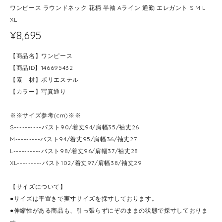
ワンピース ラウンドネック 花柄 半袖 Aライン 通勤 エレガント S M L
XL
¥8,695
【商品名】ワンピース
【商品ID】146695432
【素 材】ポリエステル
【カラー】写真通り
※※サイズ参考(cm)※※
S----------バスト90/着丈94/肩幅35/袖丈26
M---------バスト94/着丈95/肩幅36/袖丈27
L----------バスト98/着丈96/肩幅37/袖丈28
XL---------バスト102/着丈97/肩幅38/袖丈29
【サイズについて】
●サイズは平置きで実寸サイズを採寸しております。
●伸縮性がある商品も、引っ張らずにぞのままの状態で採寸しておりま