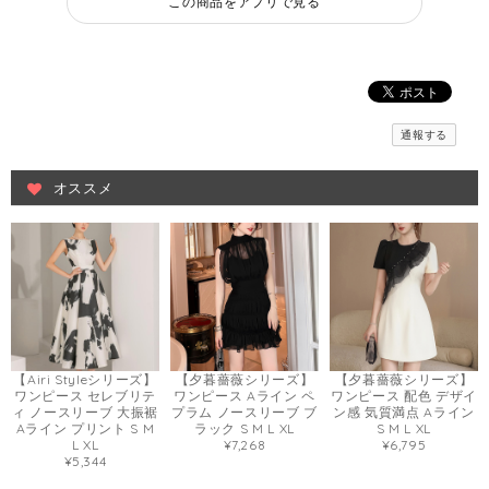
この商品をアプリで見る
通報する
オススメ
【Airi Styleシリーズ】
【夕暮薔薇シリーズ】
【夕暮薔薇シリーズ】
ワンピース セレブリテ
ワンピース Aライン ペ
ワンピース 配色 デザイ
ィ ノースリーブ 大振裾
プラム ノースリーブ ブ
ン感 気質満点 Aライン
Aライン プリント S M
ラック S M L XL
S M L XL
L XL
¥7,268
¥6,795
¥5,344