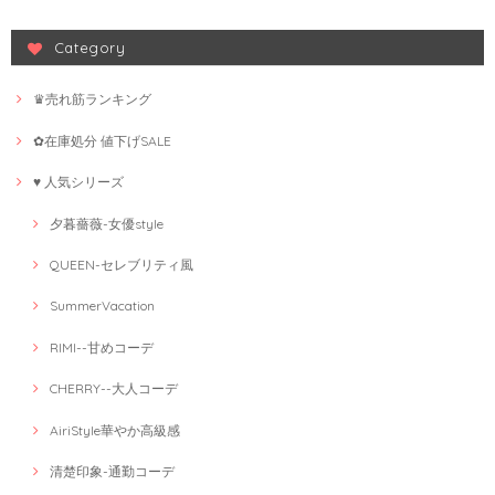
Category
♛売れ筋ランキング
✿在庫処分 値下げSALE
♥ 人気シリーズ
夕暮薔薇-女優style
QUEEN-セレブリティ風
SummerVacation
RIMI--甘めコーデ
CHERRY--大人コーデ
AiriStyle華やか高級感
清楚印象-通勤コーデ