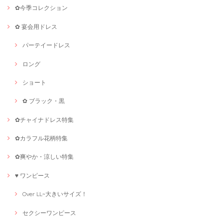
✿今季コレクション
✿ 宴会用ドレス
パーテイードレス
ロング
ショート
✿ ブラック・黒
✿チャイナドレス特集
✿カラフル花柄特集
✿爽やか・涼しい特集
♥ ワンピース
Over LL~大きいサイズ！
セクシーワンピース