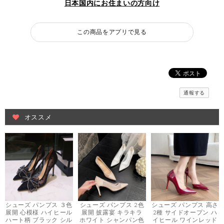
日本国内にお住まいの方向け
この商品をアプリで見る
通報する
オススメ
シューズ パンプス ３色
シューズ パンプス 2色
シューズ パンプス 高さ
展開 心模様 ハイヒール
展開 披露宴 キラキラ
2種 サイドオープン ハ
ハート柄 ブラック シル
ホワイト シャンパン色
イヒール ワインレッド