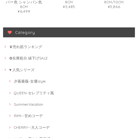
バー色 シャンパン色
8CM
8CM/10CM
8CM
¥5,485
¥5,866
¥6,499
Category
♛売れ筋ランキング
✿在庫処分 値下げSALE
♥ 人気シリーズ
夕暮薔薇-女優style
QUEEN-セレブリティ風
SummerVacation
RIMI--甘めコーデ
CHERRY--大人コーデ