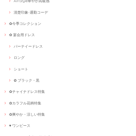
AiriStyle華やか高級感
清楚印象-通勤コーデ
✿今季コレクション
✿ 宴会用ドレス
パーテイードレス
ロング
ショート
✿ ブラック・黒
✿チャイナドレス特集
✿カラフル花柄特集
✿爽やか・涼しい特集
♥ ワンピース