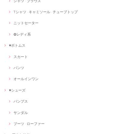
シャツ · ブラウス
Tシャツ · キャミソール · チューブトップ
ニットセーター
✿レディ系
♥ボトムス
スカート
パンツ
オールインワン
♥シューズ
パンプス
サンダル
ブーツ · ローファー