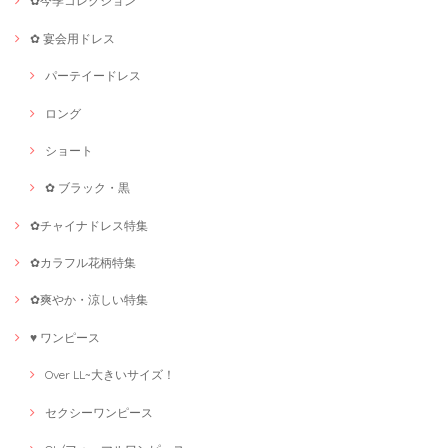
✿今季コレクション
✿ 宴会用ドレス
パーテイードレス
ロング
ショート
✿ ブラック・黒
✿チャイナドレス特集
✿カラフル花柄特集
✿爽やか・涼しい特集
♥ ワンピース
Over LL~大きいサイズ！
セクシーワンピース