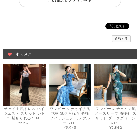
この商品をアプリで見る
通報する
オススメ
チャイナ風ドレス ハイ
ワンピース チャイナ風
ワンピース チャイナ風
ウエスト スリット レト
花柄 魅せられる 半袖
ノースリーブ 着痩せ ス
ロ 魅せられる S M L
フィッシュテール ブル
リット ダークグリーン
¥5,538
ー S M L
S M L
¥5,945
¥5,862