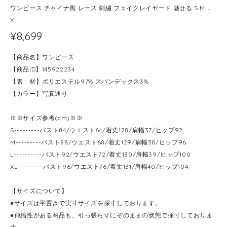
ワンピース チャイナ風 レース 刺繡 フェイクレイヤード 魅せる S M L
XL
¥8,699
【商品名】ワンピース
【商品ID】145922234
【素 材】ポリエステル97% スパンデックス3%
【カラー】写真通り
※※サイズ参考(cm)※※
S---------バスト84/ウエスト64/着丈128/肩幅37/ヒップ92
M---------バスト88/ウエスト68/着丈129/肩幅38/ヒップ96
L----------バスト92/ウエスト72/着丈130/肩幅39/ヒップ100
XL---------バスト96/ウエスト76/着丈131/肩幅40/ヒップ104
【サイズについて】
●サイズは平置きで実寸サイズを採寸しております。
●伸縮性がある商品も、引っ張らずにぞのままの状態で採寸しておりま