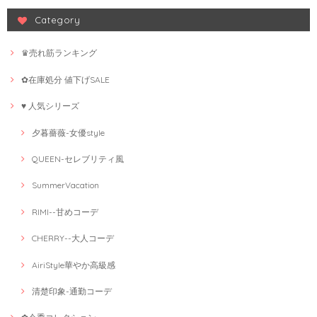
Category
♛売れ筋ランキング
✿在庫処分 値下げSALE
♥ 人気シリーズ
夕暮薔薇-女優style
QUEEN-セレブリティ風
SummerVacation
RIMI--甘めコーデ
CHERRY--大人コーデ
AiriStyle華やか高級感
清楚印象-通勤コーデ