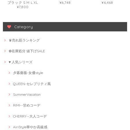
ブラック S M L XL
¥6,748
¥6,468
¥7,800
Category
♛売れ筋ランキング
✿在庫処分 値下げSALE
♥ 人気シリーズ
夕暮薔薇-女優style
QUEEN-セレブリティ風
SummerVacation
RIMI--甘めコーデ
CHERRY--大人コーデ
AiriStyle華やか高級感