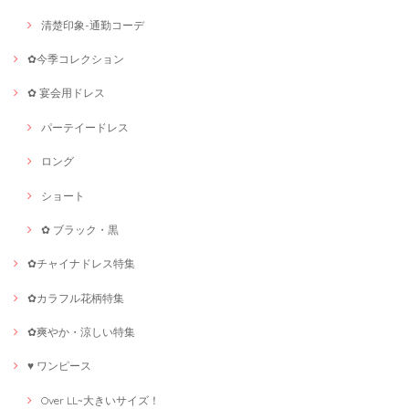
清楚印象-通勤コーデ
✿今季コレクション
✿ 宴会用ドレス
パーテイードレス
ロング
ショート
✿ ブラック・黒
✿チャイナドレス特集
✿カラフル花柄特集
✿爽やか・涼しい特集
♥ ワンピース
Over LL~大きいサイズ！