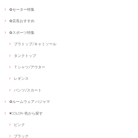
✿セーター特集
✿店長おすすめ
✿スポーツ特集
ブラトップ/キャミソール
タンクトップ
Ｔシャツ/アウター
レギンス
パンツ/スカート
✿ルームウェア·パジャマ
♥COLOR-色から探す
ピンク
ブラック