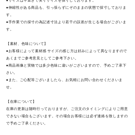
●サイズは平置きで実寸サイズを採寸しております。
●伸縮性がある商品も、引っ張らずにぞのままの状態で採寸しておりま
す。
●手作業での採寸の為記述寸法より若干の誤差が生じる場合がございま
す。
【素材、色味について】
●お客様によって素材感·サイズの感じ方は好みによって異なりますので
あくまでご参考意見としてご参考下さい。
●商品画像と実物では多少色味に違いがございますので、予めご了承下
さい。
●また、ご心配等ございましたら、お気軽にお問い合わせくださいま
せ。
【在庫について】
在庫の更新は随時行っておりますが、ご注文のタイミングによりご用意
できない場合もございます。その場合お客様には必ず連絡を致しますの
で予めご了承ください。