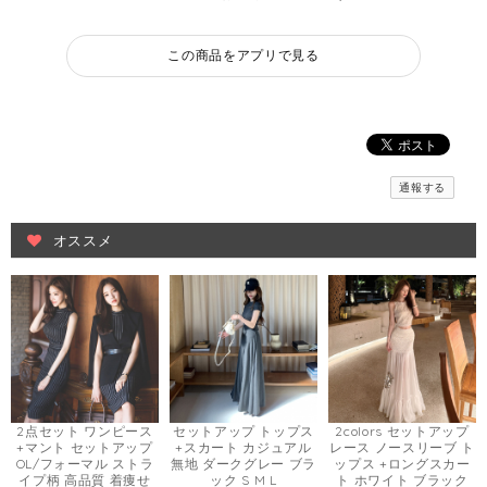
この商品をアプリで見る
通報する
オススメ
2点セット ワンピース
セットアップ トップス
2colors セットアップ
+マント セットアップ
+スカート カジュアル
レース ノースリーブ ト
OL/フォーマル ストラ
無地 ダークグレー ブラ
ップス +ロングスカー
イプ柄 高品質 着痩せ
ック S M L
ト ホワイト ブラック