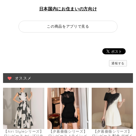
日本国内にお住まいの方向け
この商品をアプリで見る
通報する
オススメ
【Airi Styleシリーズ】
【夕暮薔薇シリーズ】
【夕暮薔薇シリーズ】
ワンピース セレブリテ
ワンピース Aライン ペ
ワンピース 配色 デザイ