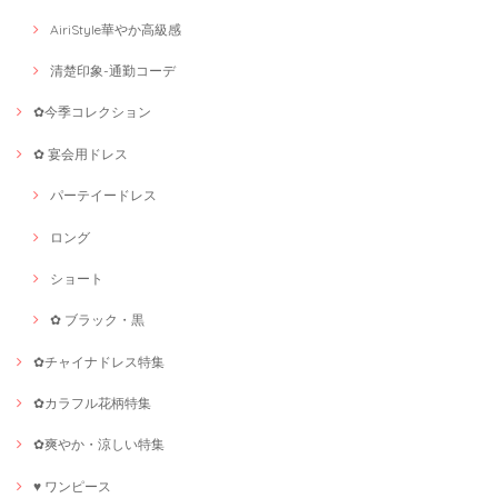
AiriStyle華やか高級感
清楚印象-通勤コーデ
✿今季コレクション
✿ 宴会用ドレス
パーテイードレス
ロング
ショート
✿ ブラック・黒
✿チャイナドレス特集
✿カラフル花柄特集
✿爽やか・涼しい特集
♥ ワンピース