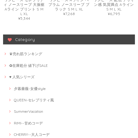
ィ ノースリーブ 大振裾
プラム ノースリーブ ブ
ン感 気質満点 Aライン
Aライン プリント S M
ラック S M L XL
S M L XL
L XL
¥7,268
¥6,795
¥5,344
Category
♛売れ筋ランキング
✿在庫処分 値下げSALE
♥ 人気シリーズ
夕暮薔薇-女優style
QUEEN-セレブリティ風
SummerVacation
RIMI--甘めコーデ
CHERRY--大人コーデ