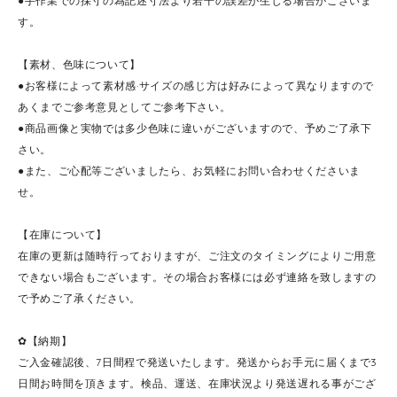
●手作業での採寸の為記述寸法より若干の誤差が生じる場合がございま
す。
【素材、色味について】
●お客様によって素材感·サイズの感じ方は好みによって異なりますので
あくまでご参考意見としてご参考下さい。
●商品画像と実物では多少色味に違いがございますので、予めご了承下
さい。
●また、ご心配等ございましたら、お気軽にお問い合わせくださいま
せ。
【在庫について】
在庫の更新は随時行っておりますが、ご注文のタイミングによりご用意
できない場合もございます。その場合お客様には必ず連絡を致しますの
で予めご了承ください。
✿【納期】
ご入金確認後、7日間程で発送いたします。発送からお手元に届くまで3
日間お時間を頂きます。検品、運送、在庫状況より発送遅れる事がござ