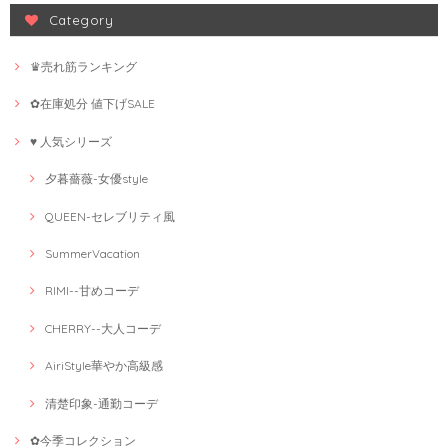
Category
♛売れ筋ランキング
✿在庫処分 値下げSALE
♥ 人気シリーズ
夕暮薔薇-女優style
QUEEN-セレブリティ風
SummerVacation
RIMI--甘めコーデ
CHERRY--大人コーデ
AiriStyle華やか高級感
清楚印象-通勤コーデ
✿今季コレクション