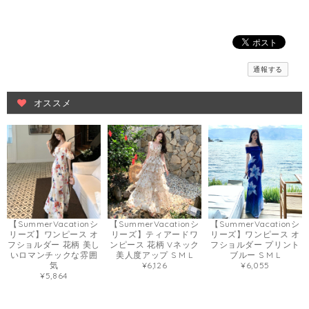
通報する
オススメ
【SummerVacationシ
【SummerVacationシ
【SummerVacationシ
リーズ】ワンピース オ
リーズ】ティアードワ
リーズ】ワンピース オ
フショルダー 花柄 美し
ンピース 花柄 Vネック
フショルダー プリント
いロマンチックな雰囲
美人度アップ S M L
ブルー S M L
気
¥6,126
¥6,055
¥5,864