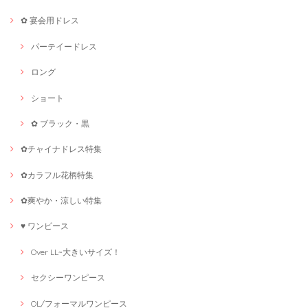
✿ 宴会用ドレス
パーテイードレス
ロング
ショート
✿ ブラック・黒
✿チャイナドレス特集
✿カラフル花柄特集
✿爽やか・涼しい特集
♥ ワンピース
Over LL~大きいサイズ！
セクシーワンピース
OL/フォーマルワンピース