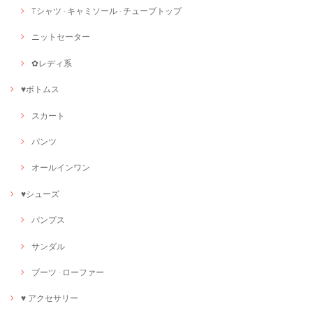
Tシャツ · キャミソール · チューブトップ
ニットセーター
✿レディ系
♥ボトムス
スカート
パンツ
オールインワン
♥シューズ
パンプス
サンダル
ブーツ · ローファー
♥ アクセサリー