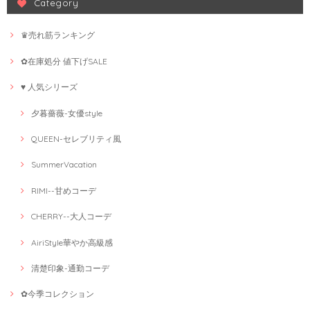
Category
♛売れ筋ランキング
✿在庫処分 値下げSALE
♥ 人気シリーズ
夕暮薔薇-女優style
QUEEN-セレブリティ風
SummerVacation
RIMI--甘めコーデ
CHERRY--大人コーデ
AiriStyle華やか高級感
清楚印象-通勤コーデ
✿今季コレクション