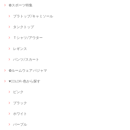
✿スポーツ特集
ブラトップ/キャミソール
タンクトップ
Ｔシャツ/アウター
レギンス
パンツ/スカート
✿ルームウェア·パジャマ
♥COLOR-色から探す
ピンク
ブラック
ホワイト
パープル