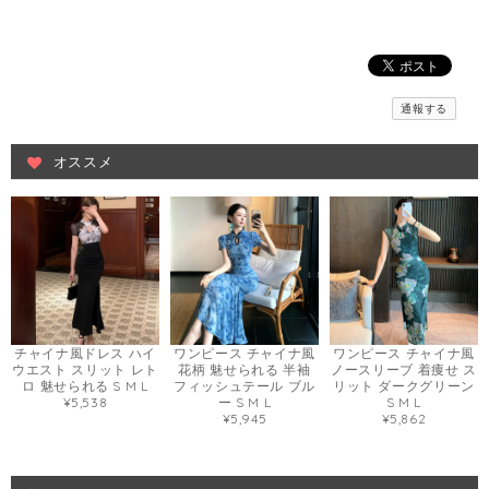
通報する
オススメ
チャイナ風ドレス ハイ
ワンピース チャイナ風
ワンピース チャイナ風
ウエスト スリット レト
花柄 魅せられる 半袖
ノースリーブ 着痩せ ス
ロ 魅せられる S M L
フィッシュテール ブル
リット ダークグリーン
¥5,538
ー S M L
S M L
¥5,945
¥5,862