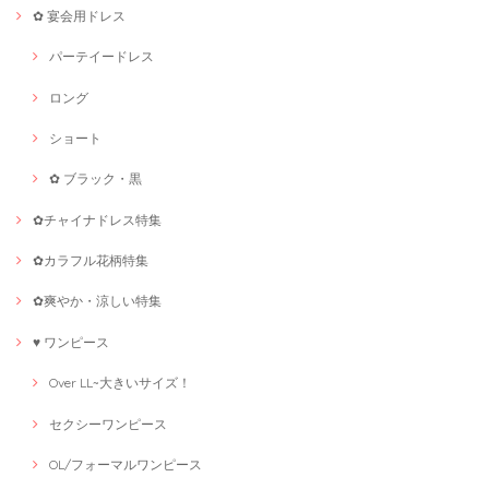
✿ 宴会用ドレス
パーテイードレス
ロング
ショート
✿ ブラック・黒
✿チャイナドレス特集
✿カラフル花柄特集
✿爽やか・涼しい特集
♥ ワンピース
Over LL~大きいサイズ！
セクシーワンピース
OL/フォーマルワンピース