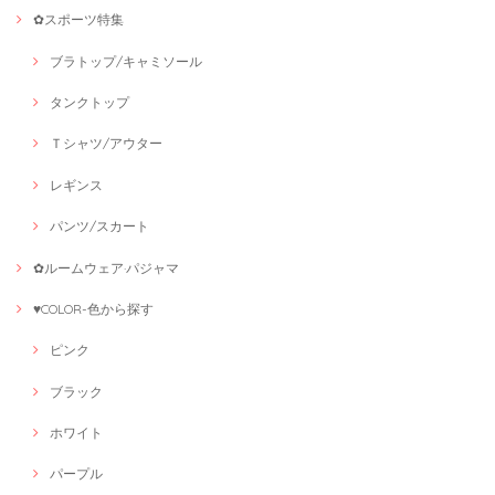
✿スポーツ特集
ブラトップ/キャミソール
タンクトップ
Ｔシャツ/アウター
レギンス
パンツ/スカート
✿ルームウェア·パジャマ
♥COLOR-色から探す
ピンク
ブラック
ホワイト
パープル