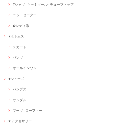
Tシャツ · キャミソール · チューブトップ
ニットセーター
✿レディ系
♥ボトムス
スカート
パンツ
オールインワン
♥シューズ
パンプス
サンダル
ブーツ · ローファー
♥ アクセサリー