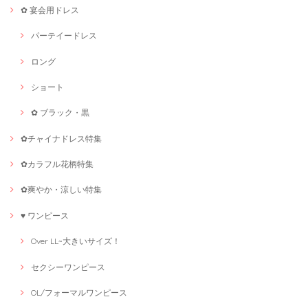
✿ 宴会用ドレス
パーテイードレス
ロング
ショート
✿ ブラック・黒
✿チャイナドレス特集
✿カラフル花柄特集
✿爽やか・涼しい特集
♥ ワンピース
Over LL~大きいサイズ！
セクシーワンピース
OL/フォーマルワンピース