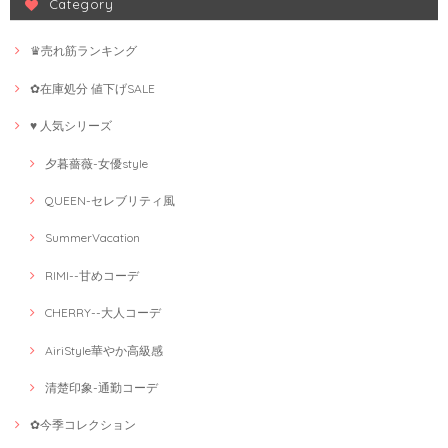
Category
♛売れ筋ランキング
✿在庫処分 値下げSALE
♥ 人気シリーズ
夕暮薔薇-女優style
QUEEN-セレブリティ風
SummerVacation
RIMI--甘めコーデ
CHERRY--大人コーデ
AiriStyle華やか高級感
清楚印象-通勤コーデ
✿今季コレクション