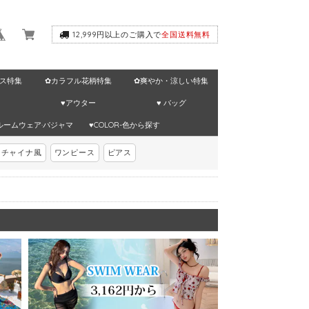
12,999円以上のご購入で
全国送料無料
ス特集
✿カラフル花柄特集
✿爽やか・涼しい特集
♥アウター
♥ バッグ
ルームウェア·パジャマ
♥COLOR-色から探す
チャイナ風
ワンピース
ピアス