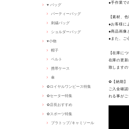
●手作業で
♥ バッグ
パーティーバッグ
【素材、色
刺繍バッグ
●お客様に
●商品画像
ショルダーバッグ
●また、ご
♥小物
帽子
【在庫につ
ベルト
在庫の更新
致しますの
携帯ケース
傘
✿【納期】
✿ロイヤルワンピース特集
ご入金確認
✿セーター特集
れる事がご
✿店長おすすめ
✿スポーツ特集
ブラトップ/キャミソール