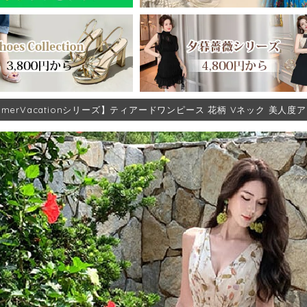
mmerVacationシリーズ】ティアードワンピース 花柄 Vネック 美人度アッ