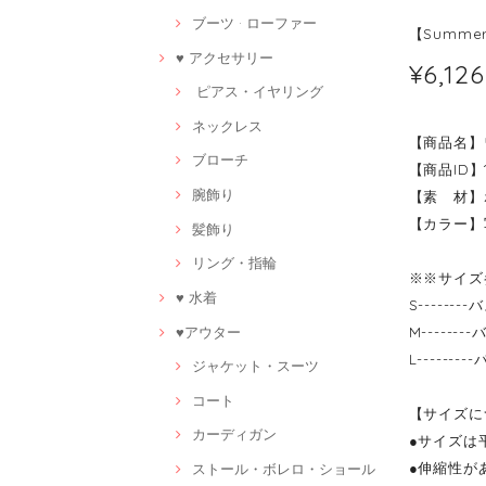
ブーツ · ローファー
【Summe
♥ アクセサリー
¥6,126
ピアス・イヤリング
ネックレス
【商品名】
ブローチ
【商品ID】1
腕飾り
【素 材】
【カラー】
髪飾り
リング・指輪
※※サイズ
♥ 水着
S------
♥アウター
M------
L------
ジャケット・スーツ
コート
【サイズに
カーディガン
●サイズは
●伸縮性が
ストール・ボレロ・ショール