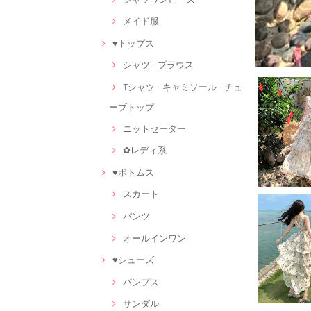
メイド服
♥トップス
シャツ · ブラウス
Tシャツ · キャミソール · チュ
ーブトップ
ニットセーター
✿レディ系
♥ボトムス
スカート
パンツ
オールインワン
♥シューズ
パンプス
サンダル