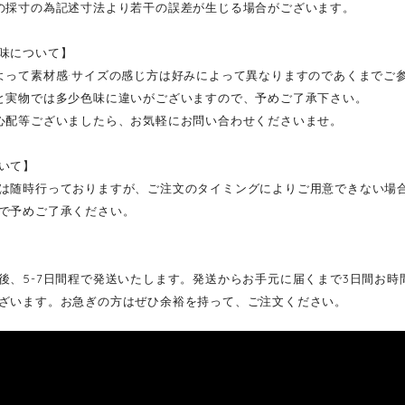
の採寸の為記述寸法より若干の誤差が生じる場合がございます。
味について】
よって素材感·サイズの感じ方は好みによって異なりますのであくまでご
と実物では多少色味に違いがございますので、予めご了承下さい。
心配等ございましたら、お気軽にお問い合わせくださいませ。
いて】
は随時行っておりますが、ご注文のタイミングによりご用意できない場
で予めご了承ください。
後、5-7日間程で発送いたします。発送からお手元に届くまで3日間お
ざいます。お急ぎの方はぜひ余裕を持って、ご注文ください。