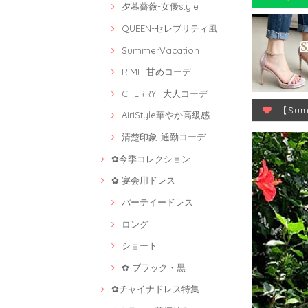
夕暮薔薇-女優style
QUEEN-セレブリティ風
SummerVacation
RIMI--甘めコーデ
CHERRY--大人コーデ
【Su
AiriStyle華やか高級感
清楚印象-通勤コーデ
✿今季コレクション
✿ 宴会用ドレス
パーテイードレス
ロング
ショート
✿ ブラック・黒
✿チャイナドレス特集