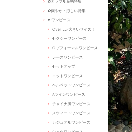
✿カラフル花柄特集
✿爽やか・涼しい特集
♥ ワンピース
Over LL~大きいサイズ！
セクシーワンピース
OL/フォーマルワンピース
レースワンピース
セットアップ
ニットワンピース
ベルベットワンピース
Aラインワンピース
チャイナ風ワンピース
スウィートワンピース
カジュアルワンピース
シャツワンピース