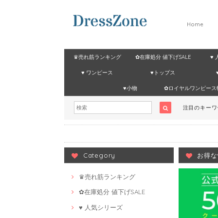
Home
♛売れ筋ランキング
✿在庫処分 値下げSALE
♥
♥ ワンピース
♥トップス
♥小物
✿ロイヤルワンピース
注目のキー
Category
お得な
♛売れ筋ランキング
✿在庫処分 値下げSALE
♥ 人気シリーズ