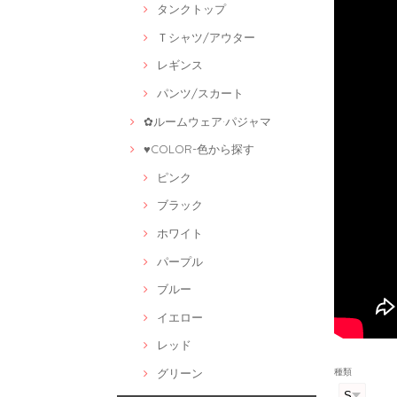
タンクトップ
Ｔシャツ/アウター
レギンス
パンツ/スカート
✿ルームウェア·パジャマ
♥COLOR-色から探す
ピンク
ブラック
ホワイト
パープル
ブルー
イエロー
レッド
グリーン
種類