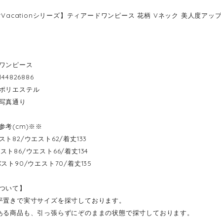
rVacationシリーズ】ティアードワンピース 花柄 Vネック 美人度アップ 
ワンピース
44826886
ポリエステル
写真通り
参考(cm)※※
--バスト82/ウエスト62/着丈133
--バスト86/ウエスト66/着丈134
---バスト90/ウエスト70/着丈135
ついて】
平置きで実寸サイズを採寸しております。
ある商品も、引っ張らずにぞのままの状態で採寸しております。