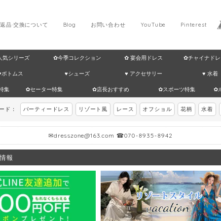
返品·交換について
Blog
お問い合わせ
YouTube
Pinterest
 人気シリーズ
✿今季コレクション
✿ 宴会用ドレス
✿チャイナドレ
♥ボトムス
♥シューズ
♥ アクセサリー
♥ 水着
特集
✿セーター特集
✿店長おすすめ
✿スポーツ特集
✿
ワード：
パーティードレス
リゾート風
レース
オフショル
花柄
水着
✉
dresszone@163.com
☎070-8935-8942
情報