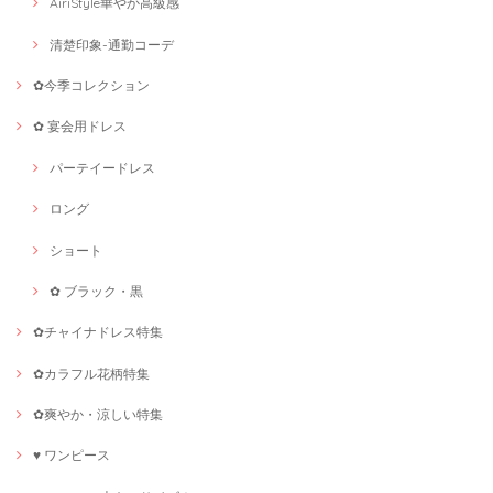
AiriStyle華やか高級感
清楚印象-通勤コーデ
✿今季コレクション
✿ 宴会用ドレス
パーテイードレス
ロング
ショート
✿ ブラック・黒
✿チャイナドレス特集
✿カラフル花柄特集
✿爽やか・涼しい特集
♥ ワンピース