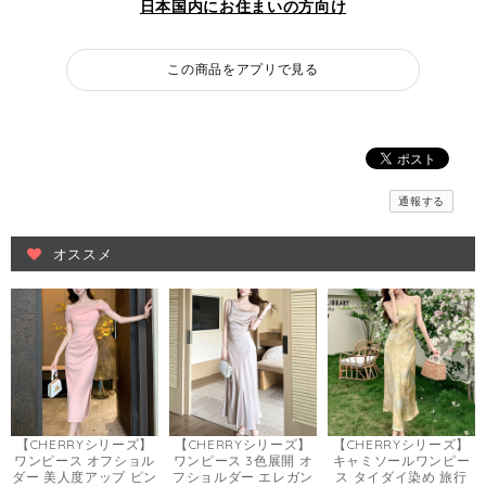
日本国内にお住まいの方向け
この商品をアプリで見る
通報する
オススメ
【CHERRYシリーズ】
【CHERRYシリーズ】
【CHERRYシリーズ】
ワンピース オフショル
ワンピース 3色展開 オ
キャミソールワンピー
ダー 美人度アップ ピン
フショルダー エレガン
ス タイダイ染め 旅行