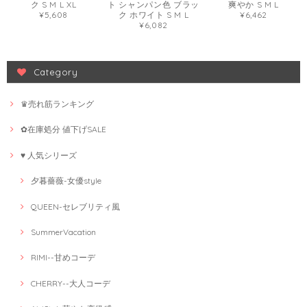
ク S M L XL
ト シャンパン色 ブラッ
爽やか S M L
¥5,608
ク ホワイト S M L
¥6,462
¥6,082
Category
♛売れ筋ランキング
✿在庫処分 値下げSALE
♥ 人気シリーズ
夕暮薔薇-女優style
QUEEN-セレブリティ風
SummerVacation
RIMI--甘めコーデ
CHERRY--大人コーデ