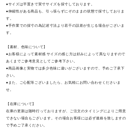
●サイズは平置きで実寸サイズを採寸しております。
●伸縮性がある商品も、引っ張らずにぞのままの状態で採寸しておりま
す。
●手作業での採寸の為記述寸法より若干の誤差が生じる場合がございま
す。
【素材、色味について】
●お客様によって素材感·サイズの感じ方は好みによって異なりますので
あくまでご参考意見としてご参考下さい。
●商品画像と実物では多少色味に違いがございますので、予めご了承下
さい。
●また、ご心配等ございましたら、お気軽にお問い合わせくださいま
せ。
【在庫について】
在庫の更新は随時行っておりますが、ご注文のタイミングによりご用意
できない場合もございます。その場合お客様には必ず連絡を致しますの
で予めご了承ください。