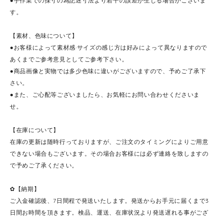
●手作業での採寸の為記述寸法より若干の誤差が生じる場合がございま
す。
【素材、色味について】
●お客様によって素材感·サイズの感じ方は好みによって異なりますので
あくまでご参考意見としてご参考下さい。
●商品画像と実物では多少色味に違いがございますので、予めご了承下
さい。
●また、ご心配等ございましたら、お気軽にお問い合わせくださいま
せ。
【在庫について】
在庫の更新は随時行っておりますが、ご注文のタイミングによりご用意
できない場合もございます。その場合お客様には必ず連絡を致しますの
で予めご了承ください。
✿【納期】
ご入金確認後、7日間程で発送いたします。発送からお手元に届くまで3
日間お時間を頂きます。検品、運送、在庫状況より発送遅れる事がござ