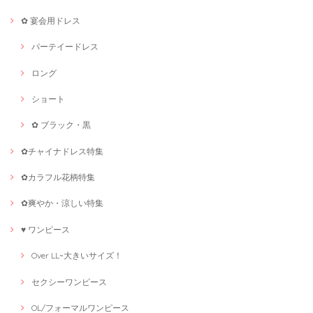
✿ 宴会用ドレス
パーテイードレス
ロング
ショート
✿ ブラック・黒
✿チャイナドレス特集
✿カラフル花柄特集
✿爽やか・涼しい特集
♥ ワンピース
Over LL~大きいサイズ！
セクシーワンピース
OL/フォーマルワンピース