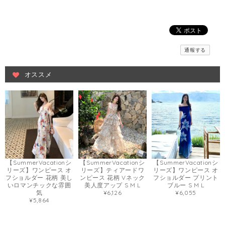
通報する
オススメ
【SummerVacationシ
【SummerVacationシ
【SummerVacationシ
リーズ】ワンピース オ
リーズ】ティアードワ
リーズ】ワンピース オ
フショルダー 花柄 美し
ンピース 花柄 Vネック
フショルダー プリント
いロマンチックな雰囲
美人度アップ S M L
ブルー S M L
気
¥6,126
¥6,055
¥5,864