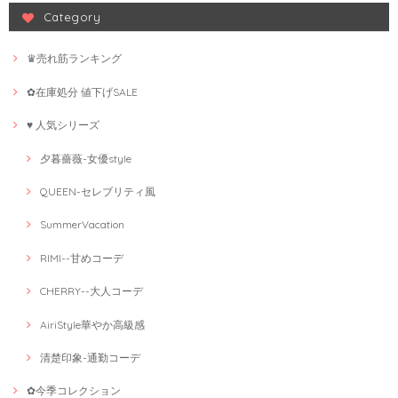
Category
♛売れ筋ランキング
✿在庫処分 値下げSALE
♥ 人気シリーズ
夕暮薔薇-女優style
QUEEN-セレブリティ風
SummerVacation
RIMI--甘めコーデ
CHERRY--大人コーデ
AiriStyle華やか高級感
清楚印象-通勤コーデ
✿今季コレクション