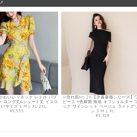
メ
かわいい Vネック レトロ パプ
✩売れ筋No.2✩【夕暮薔薇シリーズ】
ン ロング丈&シュート丈 イエロ
ピース 4色展開 無地 オフショルダー 
いサイズ S M L XL 2XL
ック ワインレッド ベージュ ライトグ
¥5,535
ン S M L XL
¥5,928