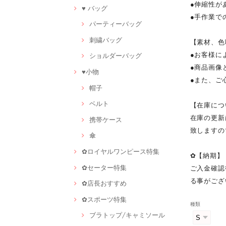
●伸縮性が
♥ バッグ
●手作業で
パーティーバッグ
刺繍バッグ
【素材、色
●お客様に
ショルダーバッグ
●商品画像
♥小物
●また、ご
帽子
ベルト
【在庫につ
在庫の更新
携帯ケース
致しますの
傘
✿ロイヤルワンピース特集
✿【納期】
✿セーター特集
ご入金確認
る事がござ
✿店長おすすめ
✿スポーツ特集
種類
ブラトップ/キャミソール