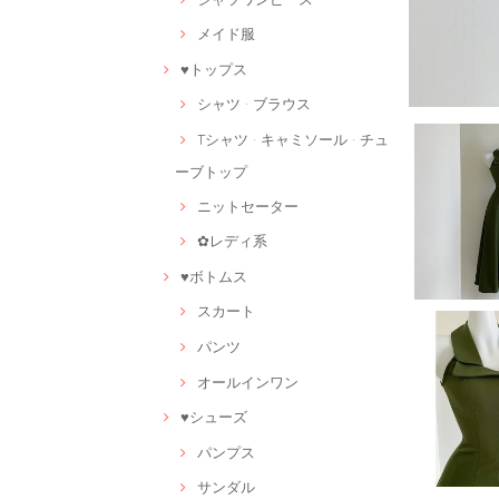
メイド服
♥トップス
シャツ · ブラウス
Tシャツ · キャミソール · チュ
ーブトップ
ニットセーター
✿レディ系
♥ボトムス
スカート
パンツ
オールインワン
♥シューズ
パンプス
サンダル