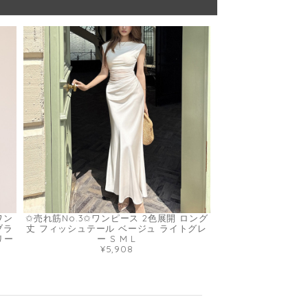
ワン
✩売れ筋No.3✩ワンピース 2色展開 ロング
ブラ
丈 フィッシュテール ベージュ ライトグレ
リー
ー S M L
¥5,908