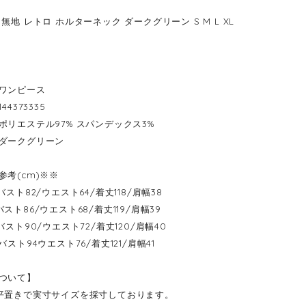
無地 レトロ ホルターネック ダークグリーン S M L XL
ワンピース
44373335
ポリエステル97% スパンデックス3%
ダークグリーン
参考(cm)※※
----バスト82/ウエスト64/着丈118/肩幅38
---バスト86/ウエスト68/着丈119/肩幅39
----バスト90/ウエスト72/着丈120/肩幅40
----バスト94ウエスト76/着丈121/肩幅41
ついて】
平置きで実寸サイズを採寸しております。