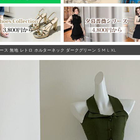
ース 無地 レトロ ホルターネック ダークグリーン S M L XL