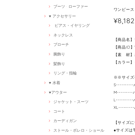
ブーツ · ローファー
ワンピース 
♥ アクセサリー
¥8,182
ピアス・イヤリング
ネックレス
【商品名】
ブローチ
【商品ID】1
腕飾り
【素 材】
【カラー】
髪飾り
リング・指輪
※※サイズ
♥ 水着
S------
♥アウター
M------
L------
ジャケット・スーツ
XL-----
コート
カーディガン
【サイズに
●サイズは
ストール・ボレロ・ショール