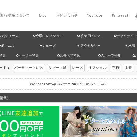
返品·交換について
Blog
お問い合わせ
YouTube
Pinterest
 人気シリーズ
✿今季コレクション
✿ 宴会用ドレス
✿チャイナドレ
♥ボトムス
♥シューズ
♥ アクセサリー
♥ 水着
特集
✿セーター特集
✿店長おすすめ
✿スポーツ特集
✿
ワード：
パーティードレス
リゾート風
レース
オフショル
花柄
水着
✉
dresszone@163.com
☎070-8935-8942
情報