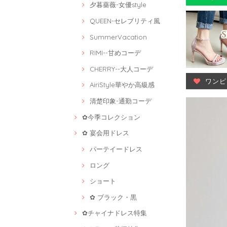
夕暮薔薇-女優style
QUEEN-セレブリティ風
SummerVacation
RIMI--甘めコーデ
CHERRY--大人コーデ
ワンピ
AiriStyle華やか高級感
清楚印象-通勤コーデ
✿今季コレクション
✿ 宴会用ドレス
パーテイードレス
ロング
ショート
✿ ブラック・黒
✿チャイナドレス特集