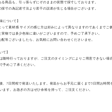
ある商品も、引っ張らずにぞのままの状態で採寸しております。
の採寸の為記述寸法より若干の誤差が生じる場合がございます。
味について】
よって素材感·サイズの感じ方は好みによって異なりますのであくまでご
と実物では多少色味に違いがございますので、予めご了承下さい。
心配等ございましたら、お気軽にお問い合わせくださいませ。
いて】
は随時行っておりますが、ご注文のタイミングによりご用意できない場
で予めご了承ください。
後、7日間程で発送いたします。発送からお手元に届くまで3日間お時間
います。お急ぎの方はぜひ余裕を持って、ご注文ください。