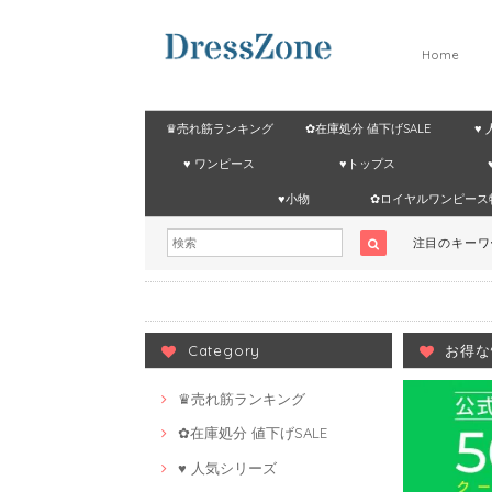
Home
♛売れ筋ランキング
✿在庫処分 値下げSALE
♥
♥ ワンピース
♥トップス
♥小物
✿ロイヤルワンピース
注目のキー
Category
お得な
♛売れ筋ランキング
✿在庫処分 値下げSALE
♥ 人気シリーズ