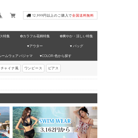
12,999円以上のご購入で
全国送料無料
ス特集
✿カラフル花柄特集
✿爽やか・涼しい特集
♥アウター
♥ バッグ
ルームウェア·パジャマ
♥COLOR-色から探す
チャイナ風
ワンピース
ピアス