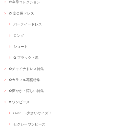
✿今季コレクション
✿ 宴会用ドレス
パーテイードレス
ロング
ショート
✿ ブラック・黒
✿チャイナドレス特集
✿カラフル花柄特集
✿爽やか・涼しい特集
♥ ワンピース
Over LL~大きいサイズ！
セクシーワンピース