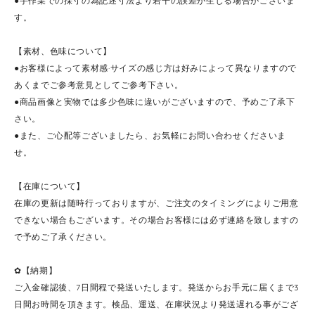
●手作業での採寸の為記述寸法より若干の誤差が生じる場合がございま
す。
【素材、色味について】
●お客様によって素材感·サイズの感じ方は好みによって異なりますので
あくまでご参考意見としてご参考下さい。
●商品画像と実物では多少色味に違いがございますので、予めご了承下
さい。
●また、ご心配等ございましたら、お気軽にお問い合わせくださいま
せ。
【在庫について】
在庫の更新は随時行っておりますが、ご注文のタイミングによりご用意
できない場合もございます。その場合お客様には必ず連絡を致しますの
で予めご了承ください。
✿【納期】
ご入金確認後、7日間程で発送いたします。発送からお手元に届くまで3
日間お時間を頂きます。検品、運送、在庫状況より発送遅れる事がござ