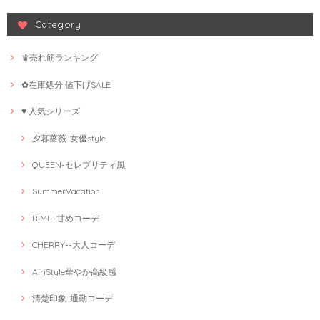
Category
♛売れ筋ランキング
✿在庫処分 値下げSALE
♥ 人気シリーズ
夕暮薔薇-女優style
QUEEN-セレブリティ風
SummerVacation
RIMI--甘めコーデ
CHERRY--大人コーデ
AiriStyle華やか高級感
清楚印象-通勤コーデ