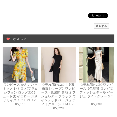
通報する
オススメ
ワンピース かわいい V
✩売れ筋No.2✩【夕暮
✩売れ筋No.3✩ワンピ
ネック レトロ パプラム
薔薇シリーズ】ワンピ
ース 2色展開 ロング丈
シフォン ロング丈&シ
ース 4色展開 無地 オフ
フィッシュテール ベー
ュート丈 イエロー 大き
ショルダー ブラック ワ
ジュ ライトグレー S M
いサイズ S M L XL 2XL
インレッド ベージュ ラ
L
¥5,535
イトグリーン S M L XL
¥5,908
¥5,928