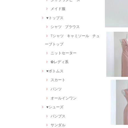
メイド服
♥トップス
シャツ · ブラウス
Tシャツ · キャミソール · チュ
ーブトップ
ニットセーター
✿レディ系
♥ボトムス
スカート
パンツ
オールインワン
♥シューズ
パンプス
サンダル