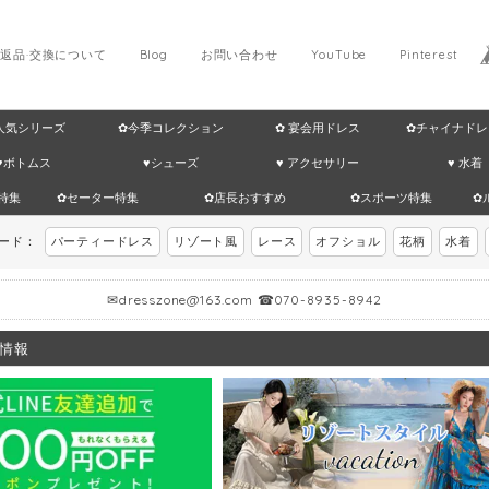
返品·交換について
Blog
お問い合わせ
YouTube
Pinterest
 人気シリーズ
✿今季コレクション
✿ 宴会用ドレス
✿チャイナドレ
♥ボトムス
♥シューズ
♥ アクセサリー
♥ 水着
特集
✿セーター特集
✿店長おすすめ
✿スポーツ特集
✿
ワード：
パーティードレス
リゾート風
レース
オフショル
花柄
水着
✉
dresszone@163.com
☎070-8935-8942
情報