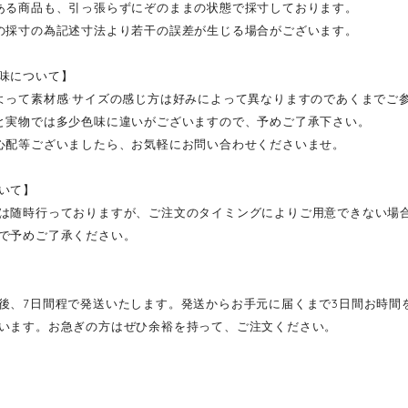
ある商品も、引っ張らずにぞのままの状態で採寸しております。
の採寸の為記述寸法より若干の誤差が生じる場合がございます。
味について】
よって素材感·サイズの感じ方は好みによって異なりますのであくまでご
と実物では多少色味に違いがございますので、予めご了承下さい。
心配等ございましたら、お気軽にお問い合わせくださいませ。
いて】
は随時行っておりますが、ご注文のタイミングによりご用意できない場
で予めご了承ください。
後、7日間程で発送いたします。発送からお手元に届くまで3日間お時間
います。お急ぎの方はぜひ余裕を持って、ご注文ください。