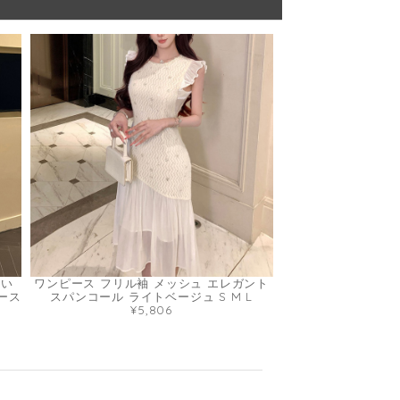
しい
ワンピース フリル袖 メッシュ エレガント
ース
スパンコール ライトベージュ S M L
¥5,806