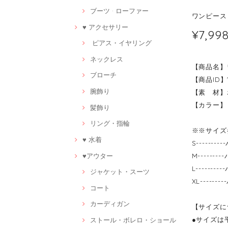
ブーツ · ローファー
ワンピース 
♥ アクセサリー
¥7,99
ピアス・イヤリング
ネックレス
【商品名】
ブローチ
【商品ID】1
腕飾り
【素 材】
【カラー】
髪飾り
リング・指輪
※※サイズ
♥ 水着
S------
♥アウター
M------
L------
ジャケット・スーツ
XL-----
コート
カーディガン
【サイズに
●サイズは
ストール・ボレロ・ショール