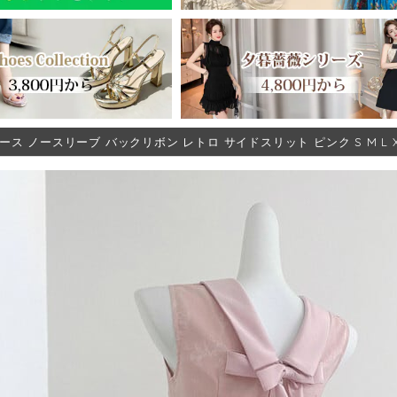
ース ノースリーブ バックリボン レトロ サイドスリット ピンク S M L 