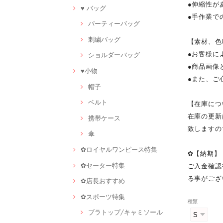
●伸縮性が
♥ バッグ
●手作業で
パーティーバッグ
刺繍バッグ
【素材、色
●お客様に
ショルダーバッグ
●商品画像
♥小物
●また、ご
帽子
ベルト
【在庫につ
在庫の更新
携帯ケース
致しますの
傘
✿ロイヤルワンピース特集
✿【納期】
✿セーター特集
ご入金確認
る事がござ
✿店長おすすめ
✿スポーツ特集
種類
ブラトップ/キャミソール