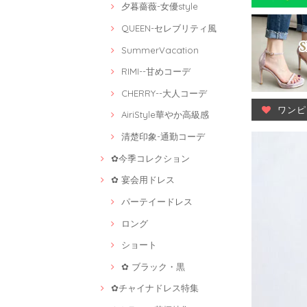
夕暮薔薇-女優style
QUEEN-セレブリティ風
SummerVacation
RIMI--甘めコーデ
CHERRY--大人コーデ
ワンピ
AiriStyle華やか高級感
清楚印象-通勤コーデ
✿今季コレクション
✿ 宴会用ドレス
パーテイードレス
ロング
ショート
✿ ブラック・黒
✿チャイナドレス特集