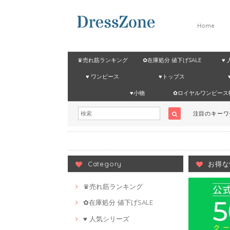
Home
♛売れ筋ランキング
✿在庫処分 値下げSALE
♥
♥ ワンピース
♥トップス
♥小物
✿ロイヤルワンピース
注目のキー
Category
お得な
♛売れ筋ランキング
✿在庫処分 値下げSALE
♥ 人気シリーズ