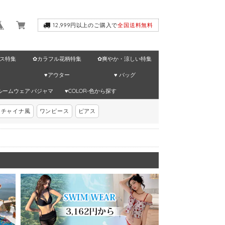
12,999円以上のご購入で
全国送料無料
ス特集
✿カラフル花柄特集
✿爽やか・涼しい特集
♥アウター
♥ バッグ
ルームウェア·パジャマ
♥COLOR-色から探す
チャイナ風
ワンピース
ピアス