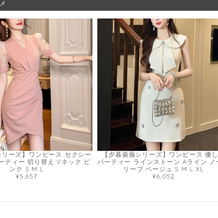
メ
シリーズ】ワンピース セクシー
【夕暮薔薇シリーズ】ワンピース 優
パーティー 切り替え Vネック ピ
パーティー ラインストーン Aライン ノ
ンク S M L
リーブ ベージュ S M L XL
¥5,657
¥6,052