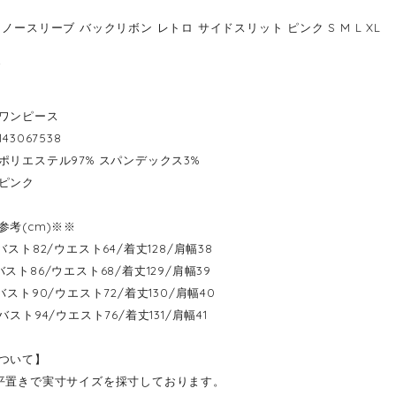
ノースリーブ バックリボン レトロ サイドスリット ピンク S M L XL
8
ワンピース
43067538
ポリエステル97% スパンデックス3%
ピンク
参考(cm)※※
----バスト82/ウエスト64/着丈128/肩幅38
---バスト86/ウエスト68/着丈129/肩幅39
----バスト90/ウエスト72/着丈130/肩幅40
----バスト94/ウエスト76/着丈131/肩幅41
ついて】
平置きで実寸サイズを採寸しております。