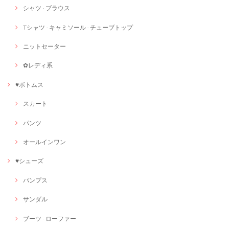
シャツ · ブラウス
Tシャツ · キャミソール · チューブトップ
ニットセーター
✿レディ系
♥ボトムス
スカート
パンツ
オールインワン
♥シューズ
パンプス
サンダル
ブーツ · ローファー