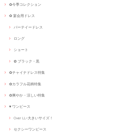
✿今季コレクション
✿ 宴会用ドレス
パーテイードレス
ロング
ショート
✿ ブラック・黒
✿チャイナドレス特集
✿カラフル花柄特集
✿爽やか・涼しい特集
♥ ワンピース
Over LL~大きいサイズ！
セクシーワンピース