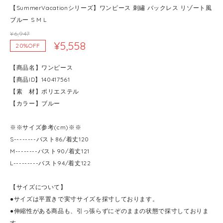
【SummerVacationシリーズ】ワンピース 刺繡 バックレス リゾート風
ブルー S M L
¥6,947
¥5,558
20%OFF
【商品名】ワンピース
【商品ID】140417561
【素 材】ポリエステル
【カラー】ブルー
※※サイズ参考(cm)※※
S--------バスト86/着丈120
M--------バスト90/着丈121
L---------バスト94/着丈122
【サイズについて】
●サイズは平置きで実寸サイズを採寸しております。
●伸縮性がある商品も、引っ張らずにぞのままの状態で採寸しておりま
す。