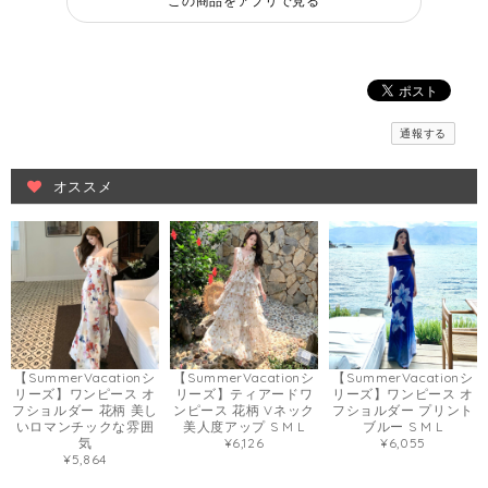
この商品をアプリで見る
通報する
オススメ
【SummerVacationシ
【SummerVacationシ
【SummerVacationシ
リーズ】ワンピース オ
リーズ】ティアードワ
リーズ】ワンピース オ
フショルダー 花柄 美し
ンピース 花柄 Vネック
フショルダー プリント
いロマンチックな雰囲
美人度アップ S M L
ブルー S M L
気
¥6,126
¥6,055
¥5,864