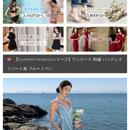
【SummerVacationシリーズ】ワンピース 刺繡 バックレス
リゾート風 ブルー S M L