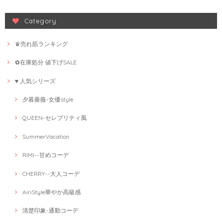
Category
♛売れ筋ランキング
✿在庫処分 値下げSALE
♥ 人気シリーズ
夕暮薔薇-女優style
QUEEN-セレブリティ風
SummerVacation
RIMI--甘めコーデ
CHERRY--大人コーデ
AiriStyle華やか高級感
清楚印象-通勤コーデ