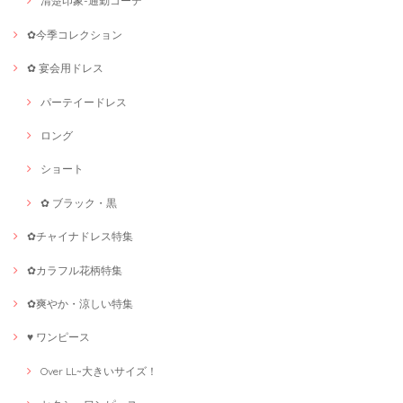
清楚印象-通勤コーデ
✿今季コレクション
✿ 宴会用ドレス
パーテイードレス
ロング
ショート
✿ ブラック・黒
✿チャイナドレス特集
✿カラフル花柄特集
✿爽やか・涼しい特集
♥ ワンピース
Over LL~大きいサイズ！