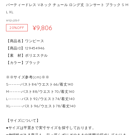
パーティードレス Vネック チュール ロング丈 コンサート ブラック S M
L XL
¥12,257
¥9,806
20%OFF
【商品名】ワンピース
【商品ID】129454946
【素 材】ポリエステル
【カラー】ブラック
※※サイズ参考(cm)※※
S-------バスト84/ウエスト66/着丈140
M-------バスト88/ウエスト70/着丈140
L--------バスト92/ウエスト74/着丈140
XL-------バスト96/ウエスト78/着丈140
【サイズについて】
●サイズは平置きで実寸サイズを採寸しております。
●伸縮性がある商品も、引っ張らずにぞのままの状態で採寸しておりま