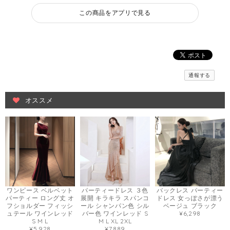
この商品をアプリで見る
通報する
オススメ
ワンピース ベルベット
パーティードレス ３色
バックレス パーティー
パーティー ロング丈 オ
展開 キラキラ スパンコ
ドレス 女っぽさが漂う
フショルダー フィッシ
ール シャンパン色 シル
ベージュ ブラック
ュテール ワインレッド
バー色 ワインレッド S
¥6,298
S M L
M L XL 2XL
¥5,928
¥7,889