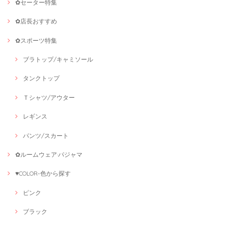
✿セーター特集
✿店長おすすめ
✿スポーツ特集
ブラトップ/キャミソール
タンクトップ
Ｔシャツ/アウター
レギンス
パンツ/スカート
✿ルームウェア·パジャマ
♥COLOR-色から探す
ピンク
ブラック