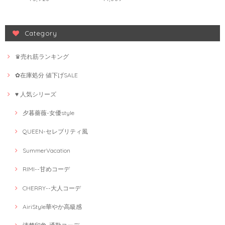
Category
♛売れ筋ランキング
✿在庫処分 値下げSALE
♥ 人気シリーズ
夕暮薔薇-女優style
QUEEN-セレブリティ風
SummerVacation
RIMI--甘めコーデ
CHERRY--大人コーデ
AiriStyle華やか高級感