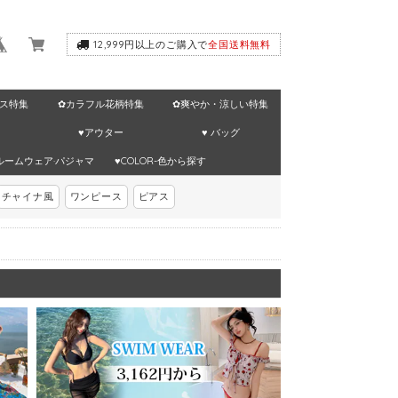
12,999円以上のご購入で
全国送料無料
ス特集
✿カラフル花柄特集
✿爽やか・涼しい特集
♥アウター
♥ バッグ
ルームウェア·パジャマ
♥COLOR-色から探す
チャイナ風
ワンピース
ピアス