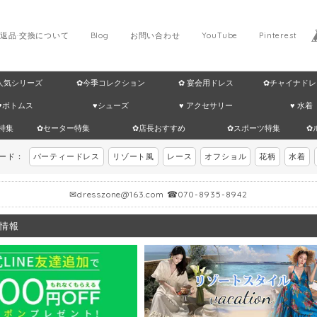
返品·交換について
Blog
お問い合わせ
YouTube
Pinterest
 人気シリーズ
✿今季コレクション
✿ 宴会用ドレス
✿チャイナドレ
♥ボトムス
♥シューズ
♥ アクセサリー
♥ 水着
特集
✿セーター特集
✿店長おすすめ
✿スポーツ特集
✿
ワード：
パーティードレス
リゾート風
レース
オフショル
花柄
水着
✉
dresszone@163.com
☎070-8935-8942
情報