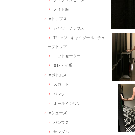
メイド服
♥トップス
シャツ · ブラウス
Tシャツ · キャミソール · チュ
ーブトップ
ニットセーター
✿レディ系
♥ボトムス
スカート
パンツ
オールインワン
♥シューズ
パンプス
サンダル