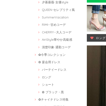
夕暮薔薇-女優style
QUEEN-セレブリティ風
SummerVacation
RIMI--甘めコーデ
CHERRY--大人コーデ
ロング
AiriStyle華やか高級感
清楚印象-通勤コーデ
✿今季コレクション
✿ 宴会用ドレス
パーテイードレス
ロング
ショート
✿ ブラック・黒
✿チャイナドレス特集