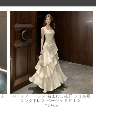
見え
パーティードレス 着まわし抜群 フリル裾
L
ロングドレス ベージュ S M L XL
¥6,465