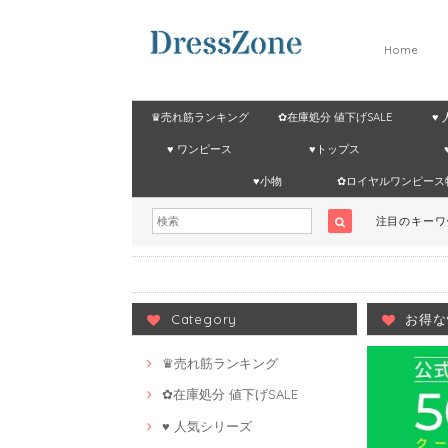
Home
♛売れ筋ランキング
✿在庫処分 値下げSALE
♥
♥ ワンピース
♥トップス
♥小物
✿ロイヤルワンピース
注目のキー
Category
お得な
♛売れ筋ランキング
✿在庫処分 値下げSALE
♥ 人気シリーズ