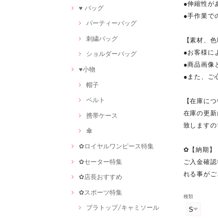
●伸縮性が
♥ バッグ
●手作業で
パーティーバッグ
刺繍バッグ
【素材、色
●お客様に
ショルダーバッグ
●商品画像
♥小物
●また、ご
帽子
ベルト
【在庫につ
在庫の更新
携帯ケース
致しますの
傘
✿ロイヤルワンピース特集
✿【納期】
✿セーター特集
ご入金確認
れる事がご
✿店長おすすめ
✿スポーツ特集
種類
ブラトップ/キャミソール