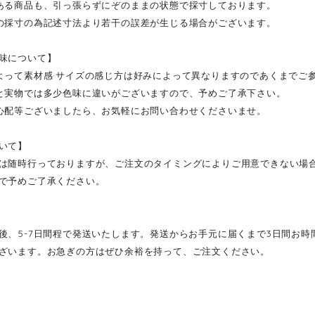
ある商品も、引っ張らずにぞのままの状態で採寸しております。
の採寸の為記述寸法より若干の誤差が生じる場合がございます。
味について】
よって素材感·サイズの感じ方は好みによって異なりますのであくまでご
と実物では多少色味に違いがございますので、予めご了承下さい。
心配等ございましたら、お気軽にお問い合わせくださいませ。
いて】
は随時行っておりますが、ご注文のタイミングによりご用意できない場
で予めご了承ください。
後、5-7日間程で発送いたします。発送からお手元に届くまで3日間お
ざいます。お急ぎの方はぜひ余裕を持って、ご注文ください。