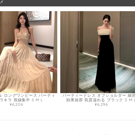
メ
ル ロングワンピース パーティ
パーティードレス オフショルダー 細
ラキラ 視線集中 S M L
効果抜群 気質溢れる ブラック S M 
¥6,206
¥6,296