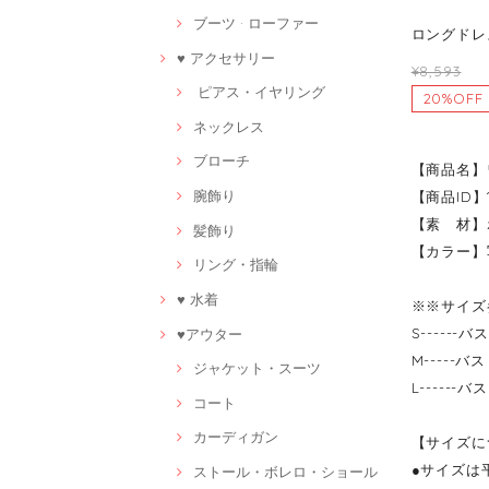
ブーツ · ローファー
ロングドレ
♥ アクセサリー
¥8,593
ピアス・イヤリング
20%OFF
ネックレス
ブローチ
【商品名】
腕飾り
【商品ID】1
【素 材】
髪飾り
【カラー】
リング・指輪
♥ 水着
※※サイズ
S------
♥アウター
M-----バ
ジャケット・スーツ
L------
コート
カーディガン
【サイズに
●サイズは
ストール・ボレロ・ショール