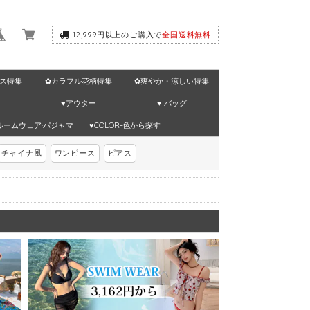
12,999円以上のご購入で
全国送料無料
ス特集
✿カラフル花柄特集
✿爽やか・涼しい特集
♥アウター
♥ バッグ
ルームウェア·パジャマ
♥COLOR-色から探す
チャイナ風
ワンピース
ピアス