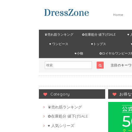
Home
♛売れ筋ランキング
✿在庫処分 値下げSALE
♥
♥ ワンピース
♥トップス
♥小物
✿ロイヤルワンピース
注目のキー
Category
お得な
♛売れ筋ランキング
✿在庫処分 値下げSALE
♥ 人気シリーズ