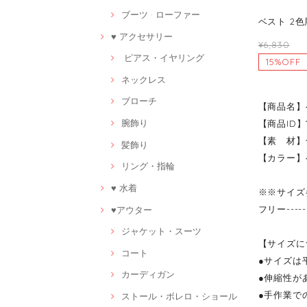
ブーツ · ローファー
ベスト 2
♥ アクセサリー
¥6,830
ピアス・イヤリング
15%OFF
ネックレス
ブローチ
【商品名】
腕飾り
【商品ID】1
【素 材】
髪飾り
【カラー】
リング・指輪
♥ 水着
※※サイズ
フリー----
♥アウター
ジャケット・スーツ
【サイズに
コート
●サイズは
カーディガン
●伸縮性が
●手作業で
ストール・ボレロ・ショール