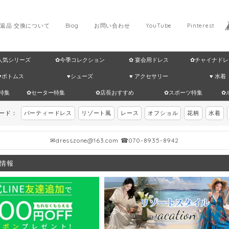
返品·交換について
Blog
お問い合わせ
YouTube
Pinterest
 人気シリーズ
✿今季コレクション
✿ 宴会用ドレス
✿チャイナドレ
♥ボトムス
♥シューズ
♥ アクセサリー
♥ 水着
特集
✿セーター特集
✿店長おすすめ
✿スポーツ特集
✿
ワード：
パーティードレス
リゾート風
レース
オフショル
花柄
水着
✉
dresszone@163.com
☎070-8935-8942
情報