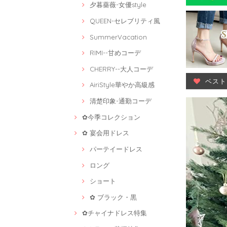
夕暮薔薇-女優style
QUEEN-セレブリティ風
SummerVacation
RIMI--甘めコーデ
CHERRY--大人コーデ
ベスト
AiriStyle華やか高級感
清楚印象-通勤コーデ
✿今季コレクション
✿ 宴会用ドレス
パーテイードレス
ロング
ショート
✿ ブラック・黒
✿チャイナドレス特集