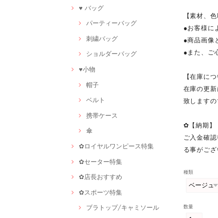
♥ バッグ
【素材、色
パーティーバッグ
●お客様に
刺繍バッグ
●商品画像
●また、ご
ショルダーバッグ
♥小物
【在庫につ
帽子
在庫の更新
ベルト
致しますの
携帯ケース
✿【納期】
傘
ご入金確認
✿ロイヤルワンピース特集
る事がござ
✿セーター特集
種類
✿店長おすすめ
✿スポーツ特集
数量
ブラトップ/キャミソール