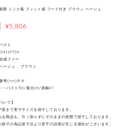
色展開 ミンク風 フィット感 フード付き ブラウン ベージュ
¥5,806
ベスト
24267536
合成ファー
ベージュ 、ブラウン
参考(cm)※※
-----バスト110/着丈69/肩幅47
ついて】
平置きで実寸サイズを採寸しております。
ある商品も、引っ張らずにぞのままの状態で採寸しております。
の採寸の為記述寸法より若干の誤差が生じる場合がございます。