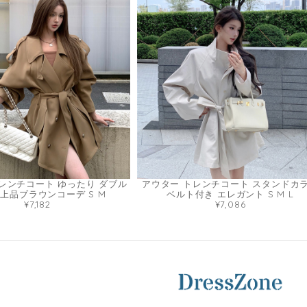
レンチコート ゆったり ダブル
アウター トレンチコート スタンドカ
 上品ブラウンコーデ S M
ベルト付き エレガント S M L
¥7,182
¥7,086