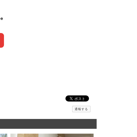
le
通報する