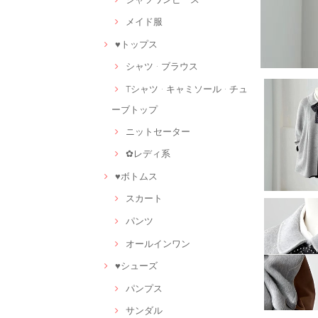
メイド服
♥トップス
シャツ · ブラウス
Tシャツ · キャミソール · チュ
ーブトップ
ニットセーター
✿レディ系
♥ボトムス
スカート
パンツ
オールインワン
♥シューズ
パンプス
サンダル