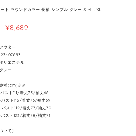
ート ラウンドカラー 長袖 シンプル グレー S M L XL
¥8,689
アウター
23407893
ポリエステル
グレー
参考(cm)※※
----バスト111/着丈75/袖丈68
----バスト115/着丈76/袖丈69
-----バスト119/着丈77/袖丈70
----バスト123/着丈78/袖丈71
ついて】