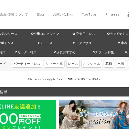
返品·交換について
Blog
お問い合わせ
YouTube
Pinterest
 人気シリーズ
✿今季コレクション
✿ 宴会用ドレス
✿チャイナドレ
♥ボトムス
♥シューズ
♥ アクセサリー
♥ 水着
特集
✿セーター特集
✿店長おすすめ
✿スポーツ特集
✿
ワード：
パーティードレス
リゾート風
レース
オフショル
花柄
水着
✉
dresszone@163.com
☎070-8935-8942
情報