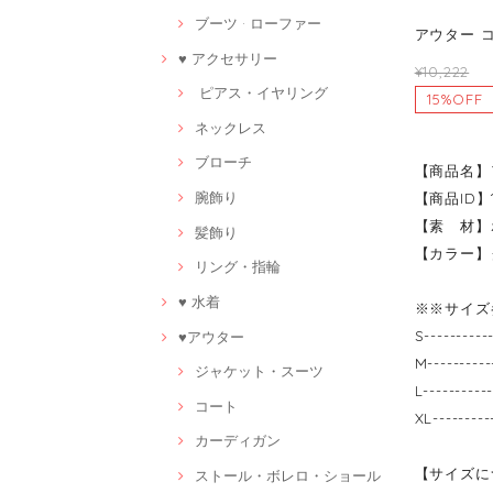
ブーツ · ローファー
アウター コ
♥ アクセサリー
¥10,222
ピアス・イヤリング
15%OFF
ネックレス
ブローチ
【商品名】
腕飾り
【商品ID】1
【素 材】
髪飾り
【カラー】
リング・指輪
♥ 水着
※※サイズ
S-------
♥アウター
M-------
ジャケット・スーツ
L-------
コート
XL------
カーディガン
【サイズに
ストール・ボレロ・ショール