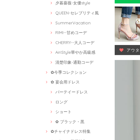
夕暮薔薇-女優style
QUEEN-セレブリティ風
SummerVacation
RIMI--甘めコーデ
CHERRY--大人コーデ
アウタ
AiriStyle華やか高級感
清楚印象-通勤コーデ
✿今季コレクション
✿ 宴会用ドレス
パーテイードレス
ロング
ショート
✿ ブラック・黒
✿チャイナドレス特集