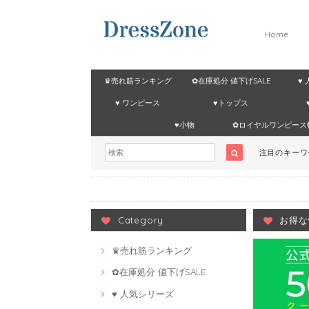
Home
♛売れ筋ランキング
✿在庫処分 値下げSALE
♥
♥ ワンピース
♥トップス
♥小物
✿ロイヤルワンピース
注目のキー
Category
お得な
♛売れ筋ランキング
✿在庫処分 値下げSALE
♥ 人気シリーズ