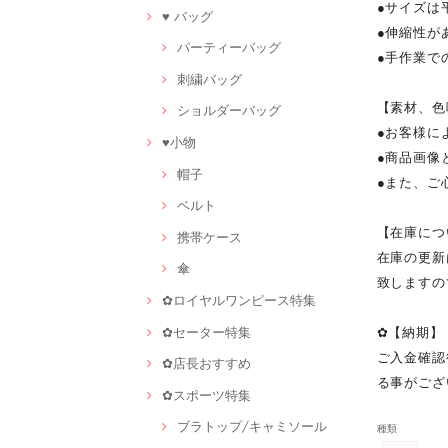
●サイズは
♥ バッグ
●伸縮性が
パーティーバッグ
●手作業で
刺繍バッグ
【素材、色
ショルダーバッグ
●お客様に
♥小物
●商品画像
帽子
●また、ご
ベルト
【在庫につ
携帯ケース
在庫の更新
傘
致しますの
✿ロイヤルワンピース特集
✿セーター特集
✿【納期】
ご入金確認
✿店長おすすめ
る事がござ
✿スポーツ特集
ブラトップ/キャミソール
種類