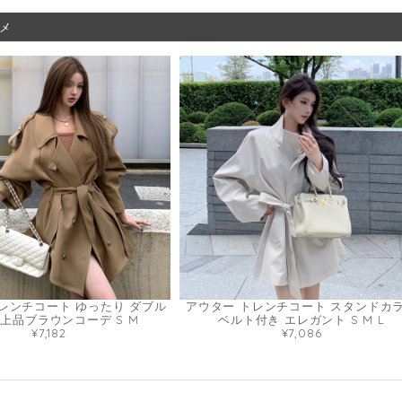
メ
レンチコート ゆったり ダブル
アウター トレンチコート スタンドカ
 上品ブラウンコーデ S M
ベルト付き エレガント S M L
¥7,182
¥7,086