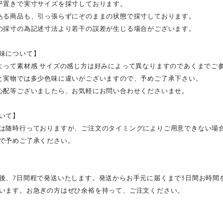
平置きで実寸サイズを採寸しております。
ある商品も、引っ張らずにぞのままの状態で採寸しております。
の採寸の為記述寸法より若干の誤差が生じる場合がございます。
味について】
よって素材感·サイズの感じ方は好みによって異なりますのであくまでご
と実物では多少色味に違いがございますので、予めご了承下さい。
心配等ございましたら、お気軽にお問い合わせくださいませ。
いて】
は随時行っておりますが、ご注文のタイミングによりご用意できない場
で予めご了承ください。
後、7日間程で発送いたします。発送からお手元に届くまで3日間お時間
います。お急ぎの方はぜひ余裕を持って、ご注文ください。