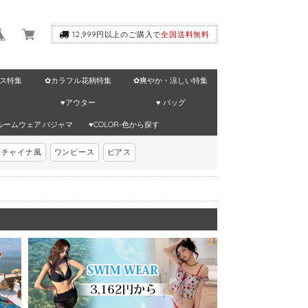
12,999円以上のご購入で
全国送料無料
ス特集
✿カラフル花柄特集
✿爽やか・涼しい特集
♥アウター
♥ バッグ
ルームウェア·パジャマ
♥COLOR-色から探す
チャイナ風
ワンピース
ピアス