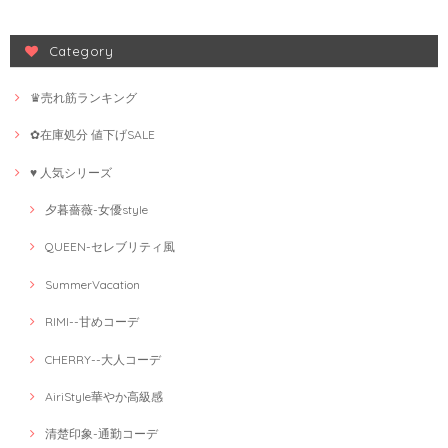
Category
♛売れ筋ランキング
✿在庫処分 値下げSALE
♥ 人気シリーズ
夕暮薔薇-女優style
QUEEN-セレブリティ風
SummerVacation
RIMI--甘めコーデ
CHERRY--大人コーデ
AiriStyle華やか高級感
清楚印象-通勤コーデ