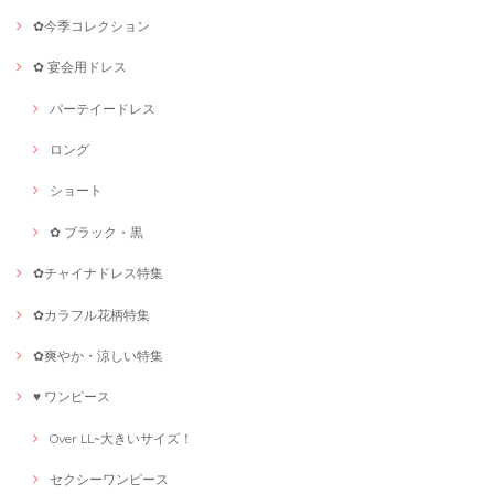
✿今季コレクション
✿ 宴会用ドレス
パーテイードレス
ロング
ショート
✿ ブラック・黒
✿チャイナドレス特集
✿カラフル花柄特集
✿爽やか・涼しい特集
♥ ワンピース
Over LL~大きいサイズ！
セクシーワンピース