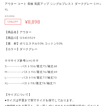
アウター コート 長袖 気質アップ シングルブレスト ダークグレー S M L
XL
¥9,886
¥8,898
10%OFF
【商品名】アウター
【商品ID】123403529
【素 材】ポリエステル50% コットン50%
【カラー】ダークグレー
※※サイズ参考(cm)※※
S-----------バスト106/着丈75/袖丈68
M-----------バスト110/着丈76/袖丈69
L------------バスト114/着丈77/袖丈70
XL----------バスト118/着丈78/袖丈71
【サイズについて】
●サイズは平置きで実寸サイズを採寸しております。
●伸縮性がある商品も、引っ張らずにぞのままの状態で採寸しておりま