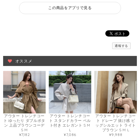
この商品をアプリで見る
通報する
オススメ
アウター トレンチコー
アウター トレンチコー
アウター トレンチコー
ト ゆったり ダブルボタ
ト スタンドカラー ベル
ト ドレープ 抜け感 ビ
ン 上品ブラウンコーデ
ト付き エレガント S M
ッグシルエット ライト
S M
L
ブラウン S M L
¥7,182
¥7,086
¥9,988