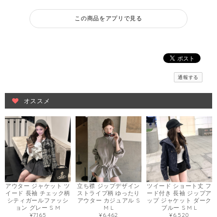
この商品をアプリで見る
通報する
オススメ
アウター ジャケット ツ
立ち襟 ジップデザイン
ツイード ショート丈 フ
イード 長袖 チェック柄
ストライプ柄 ゆったり
ード付き 長袖 ジップア
シティガールファッシ
アウター カジュアル S
ップ ジャケット ダーク
ョン グレー S M
M L
ブルー S M L
¥7,165
¥6,462
¥6,520