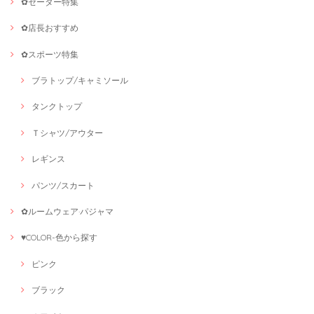
✿セーター特集
✿店長おすすめ
✿スポーツ特集
ブラトップ/キャミソール
タンクトップ
Ｔシャツ/アウター
レギンス
パンツ/スカート
✿ルームウェア·パジャマ
♥COLOR-色から探す
ピンク
ブラック