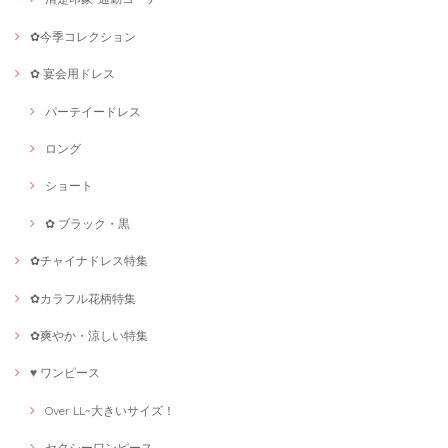
✿今季コレクション
✿ 宴会用ドレス
パーテイードレス
ロング
ショート
✿ ブラック・黒
✿チャイナドレス特集
✿カラフル花柄特集
✿爽やか・涼しい特集
♥ ワンピース
Over LL~大きいサイズ！
セクシーワンピース