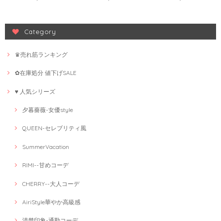
Category
♛売れ筋ランキング
✿在庫処分 値下げSALE
♥ 人気シリーズ
夕暮薔薇-女優style
QUEEN-セレブリティ風
SummerVacation
RIMI--甘めコーデ
CHERRY--大人コーデ
AiriStyle華やか高級感
清楚印象-通勤コーデ