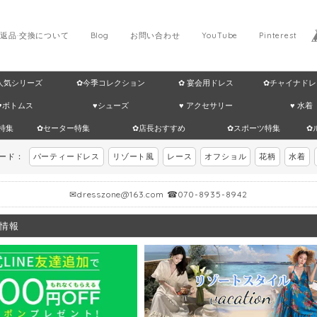
返品·交換について
Blog
お問い合わせ
YouTube
Pinterest
 人気シリーズ
✿今季コレクション
✿ 宴会用ドレス
✿チャイナドレ
♥ボトムス
♥シューズ
♥ アクセサリー
♥ 水着
特集
✿セーター特集
✿店長おすすめ
✿スポーツ特集
✿
ワード：
パーティードレス
リゾート風
レース
オフショル
花柄
水着
✉
dresszone@163.com
☎070-8935-8942
情報