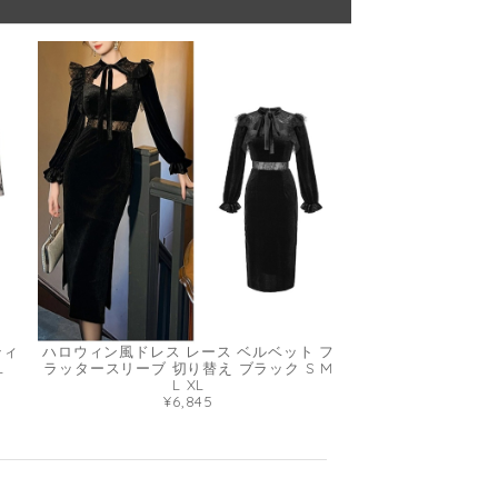
ティ
ハロウィン風ドレス レース ベルベット フ
L
ラッタースリーブ 切り替え ブラック S M
L XL
¥6,845