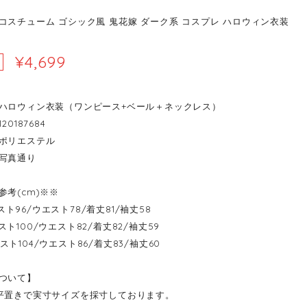
コスチューム ゴシック風 鬼花嫁 ダーク系 コスプレ ハロウィン衣装
¥4,699
ハロウィン衣装（ワンピース+ベール＋ネックレス）
20187684
ポリエステル
写真通り
参考(cm)※※
-バスト96/ウエスト78/着丈81/袖丈58
--バスト100/ウエスト82/着丈82/袖丈59
--バスト104/ウエスト86/着丈83/袖丈60
ついて】
平置きで実寸サイズを採寸しております。