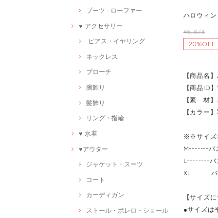
ブーツ · ローファー
ハロウィン
♥ アクセサリー
¥5,873
ピアス・イヤリング
20%OFF
ネックレス
ブローチ
【商品名】
腕飾り
【商品ID】1
【素 材】
髪飾り
【カラー】
リング・指輪
♥ 水着
※※サイズ
M------
♥アウター
L------
ジャケット・スーツ
XL-----
コート
カーディガン
【サイズに
●サイズは
ストール・ボレロ・ショール