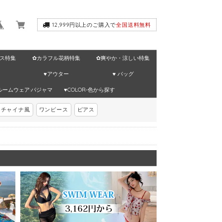
12,999円以上のご購入で
全国送料無料
ス特集
✿カラフル花柄特集
✿爽やか・涼しい特集
♥アウター
♥ バッグ
ルームウェア·パジャマ
♥COLOR-色から探す
チャイナ風
ワンピース
ピアス