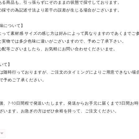
ある商品も、引っ張らずにぞのままの状態で採寸しております。
の採寸の為記述寸法より若干の誤差が生じる場合がございます。
味について】
よって素材感·サイズの感じ方は好みによって異なりますのであくまでご
と実物では多少色味に違いがございますので、予めご了承下さい。
心配等ございましたら、お気軽にお問い合わせくださいませ。
いて】
は随時行っておりますが、ご注文のタイミングによりご用意できない場
で予めご了承ください。
後、7-10日間程で発送いたします。発送からお手元に届くまで3日間お
ざいます。お急ぎの方はぜひ余裕を持って、ご注文ください。