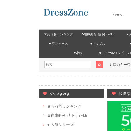
Home
♛売れ筋ランキング
✿在庫処分 値下げSALE
♥
♥ ワンピース
♥トップス
♥小物
✿ロイヤルワンピース
注目のキー
Category
お得な
♛売れ筋ランキング
✿在庫処分 値下げSALE
♥ 人気シリーズ