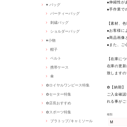
●伸縮性が
♥ バッグ
●手作業で
パーティーバッグ
刺繍バッグ
【素材、色
●お客様に
ショルダーバッグ
●商品画像
♥小物
●また、ご
帽子
ベルト
【在庫につ
在庫の更新
携帯ケース
致しますの
傘
✿ロイヤルワンピース特集
✿【納期】
✿セーター特集
ご入金確認
れる事がご
✿店長おすすめ
✿スポーツ特集
種類
ブラトップ/キャミソール