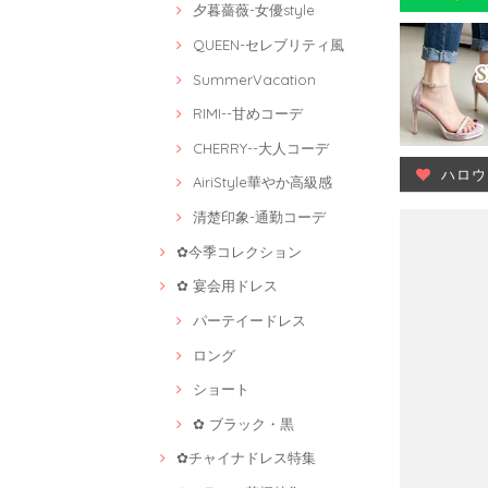
夕暮薔薇-女優style
QUEEN-セレブリティ風
SummerVacation
RIMI--甘めコーデ
CHERRY--大人コーデ
ハロウ
AiriStyle華やか高級感
清楚印象-通勤コーデ
✿今季コレクション
✿ 宴会用ドレス
パーテイードレス
ロング
ショート
✿ ブラック・黒
✿チャイナドレス特集