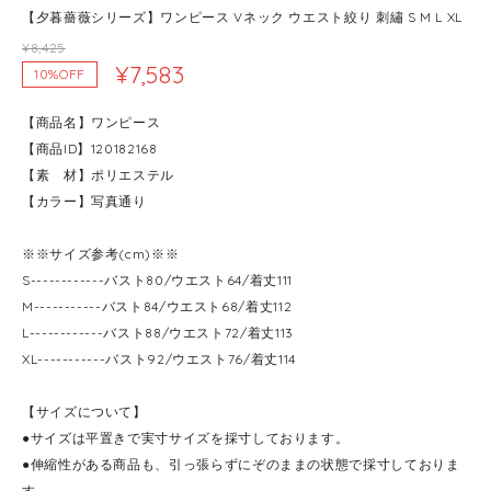
【夕暮薔薇シリーズ】ワンピース Vネック ウエスト絞り 刺繡 S M L XL
¥8,425
¥7,583
10%OFF
【商品名】ワンピース
【商品ID】120182168
【素 材】ポリエステル
【カラー】写真通り
※※サイズ参考(cm)※※
S------------バスト80/ウエスト64/着丈111
M-----------バスト84/ウエスト68/着丈112
L------------バスト88/ウエスト72/着丈113
XL-----------バスト92/ウエスト76/着丈114
【サイズについて】
●サイズは平置きで実寸サイズを採寸しております。
●伸縮性がある商品も、引っ張らずにぞのままの状態で採寸しておりま
す。