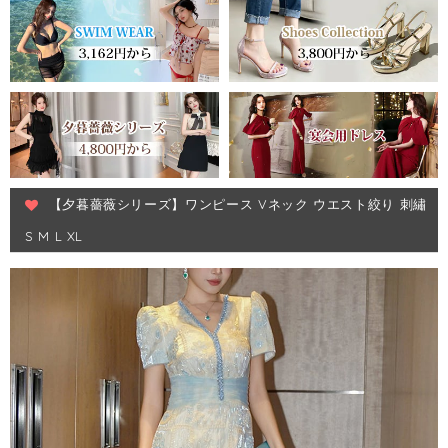
【夕暮薔薇シリーズ】ワンピース Vネック ウエスト絞り 刺繡
S M L XL