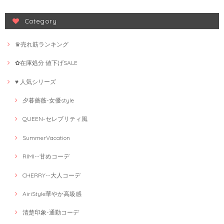
Category
♛売れ筋ランキング
✿在庫処分 値下げSALE
♥ 人気シリーズ
夕暮薔薇-女優style
QUEEN-セレブリティ風
SummerVacation
RIMI--甘めコーデ
CHERRY--大人コーデ
AiriStyle華やか高級感
清楚印象-通勤コーデ