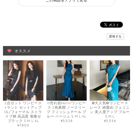
この商品をアプリで見る
通報する
オススメ
2点セット ワンピース
✩売れ筋No.1✩ワンピー
✿大人気✿ワンピース
+マント セットアップ
ス 2色展開 ノースリー
レース 綺麗め フェミニ
OL/フォーマル ストラ
ブ フィッシュテール ブ
ン 美人度アップ ブルー
イプ柄 高品質 着痩せ
ルー ベージュ S M L XL
S M L
ブラック S M L XL
¥5,528
¥5,536
¥7,800