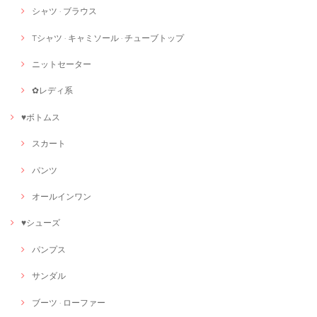
シャツ · ブラウス
Tシャツ · キャミソール · チューブトップ
ニットセーター
✿レディ系
♥ボトムス
スカート
パンツ
オールインワン
♥シューズ
パンプス
サンダル
ブーツ · ローファー