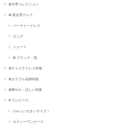
✿今季コレクション
✿ 宴会用ドレス
パーテイードレス
ロング
ショート
✿ ブラック・黒
✿チャイナドレス特集
✿カラフル花柄特集
✿爽やか・涼しい特集
♥ ワンピース
Over LL~大きいサイズ！
セクシーワンピース