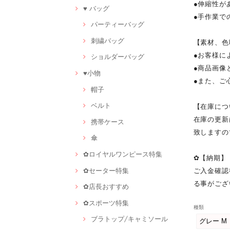
●伸縮性が
♥ バッグ
●手作業で
パーティーバッグ
刺繍バッグ
【素材、色
●お客様に
ショルダーバッグ
●商品画像
♥小物
●また、ご
帽子
ベルト
【在庫につ
在庫の更新
携帯ケース
致しますの
傘
✿ロイヤルワンピース特集
✿【納期】
✿セーター特集
ご入金確認
る事がござ
✿店長おすすめ
✿スポーツ特集
種類
ブラトップ/キャミソール