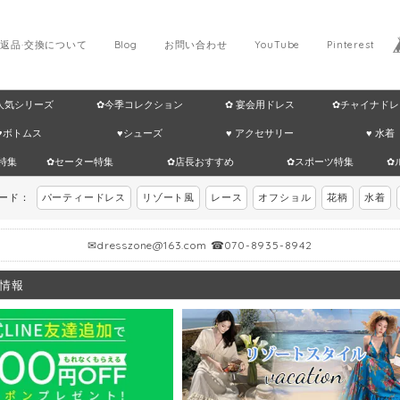
返品·交換について
Blog
お問い合わせ
YouTube
Pinterest
 人気シリーズ
✿今季コレクション
✿ 宴会用ドレス
✿チャイナドレ
♥ボトムス
♥シューズ
♥ アクセサリー
♥ 水着
特集
✿セーター特集
✿店長おすすめ
✿スポーツ特集
✿
ワード：
パーティードレス
リゾート風
レース
オフショル
花柄
水着
✉
dresszone@163.com
☎070-8935-8942
情報