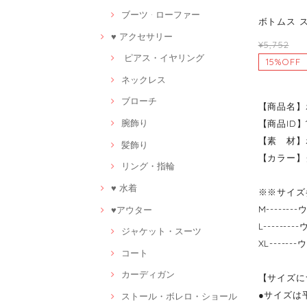
ブーツ · ローファー
ボトムス ス
♥ アクセサリー
¥5,752
ピアス・イヤリング
15%OFF
ネックレス
ブローチ
【商品名】
腕飾り
【商品ID】1
【素 材】
髪飾り
【カラー】
リング・指輪
♥ 水着
※※サイズ
M-------
♥アウター
L-------
ジャケット・スーツ
XL------
コート
カーディガン
【サイズに
●サイズは
ストール・ボレロ・ショール