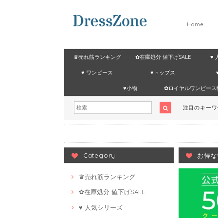
Home
♛売れ筋ランキング
✿在庫処分 値下げSALE
♥
♥ ワンピース
♥トップス
♥小物
✿ロイヤルワンピース
注目のキー
Category
お得な
♛売れ筋ランキング
✿在庫処分 値下げSALE
♥ 人気シリーズ