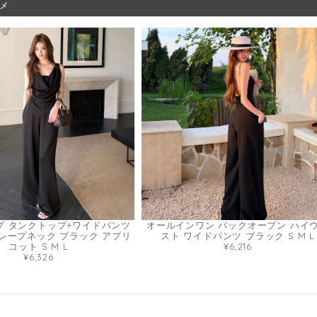
メ
プ タンクトップ+ワイドパンツ
オールインワン バックオープン ハイ
レープネック ブラック アプリ
スト ワイドパンツ ブラック S M L
コット S M L
¥6,216
¥6,326