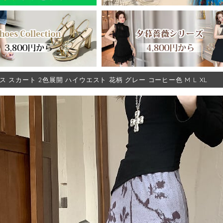
ス スカート 2色展開 ハイウエスト 花柄 グレー コーヒー色 M L XL