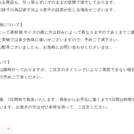
ある商品も、引っ張らずにぞのままの状態で採寸しております。
の採寸の為記述寸法より若干の誤差が生じる場合がございます。
味について】
よって素材感·サイズの感じ方は好みによって異なりますのであくまでご
と実物では多少色味に違いがございますので、予めご了承下さい。
心配等ございましたら、お気軽にお問い合わせくださいませ。
いて】
は随時行っておりますが、ご注文のタイミングによりご用意できない場
で予めご了承ください。
後、7日間程で発送いたします。発送からお手元に届くまで3日間お時間
います。お急ぎの方はぜひ余裕を持って、ご注文ください。