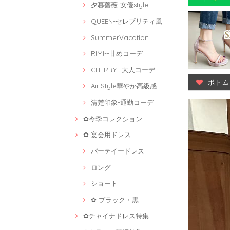
夕暮薔薇-女優style
QUEEN-セレブリティ風
SummerVacation
RIMI--甘めコーデ
CHERRY--大人コーデ
ボトム
AiriStyle華やか高級感
清楚印象-通勤コーデ
✿今季コレクション
✿ 宴会用ドレス
パーテイードレス
ロング
ショート
✿ ブラック・黒
✿チャイナドレス特集