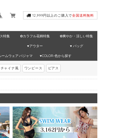
12,999円以上のご購入で
全国送料無料
ス特集
✿カラフル花柄特集
✿爽やか・涼しい特集
♥アウター
♥ バッグ
ルームウェア·パジャマ
♥COLOR-色から探す
チャイナ風
ワンピース
ピアス