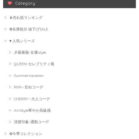
Category
♛売れ筋ランキング
✿在庫処分 値下げSALE
♥ 人気シリーズ
夕暮薔薇-女優style
QUEEN-セレブリティ風
SummerVacation
RIMI--甘めコーデ
CHERRY--大人コーデ
AiriStyle華やか高級感
清楚印象-通勤コーデ
✿今季コレクション