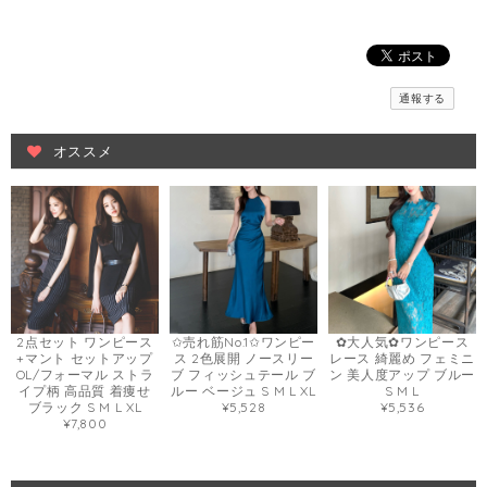
通報する
オススメ
2点セット ワンピース
✩売れ筋No.1✩ワンピー
✿大人気✿ワンピース
+マント セットアップ
ス 2色展開 ノースリー
レース 綺麗め フェミニ
OL/フォーマル ストラ
ブ フィッシュテール ブ
ン 美人度アップ ブルー
イプ柄 高品質 着痩せ
ルー ベージュ S M L XL
S M L
ブラック S M L XL
¥5,528
¥5,536
¥7,800