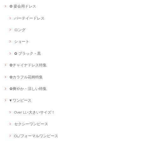
✿ 宴会用ドレス
パーテイードレス
ロング
ショート
✿ ブラック・黒
✿チャイナドレス特集
✿カラフル花柄特集
✿爽やか・涼しい特集
♥ ワンピース
Over LL~大きいサイズ！
セクシーワンピース
OL/フォーマルワンピース