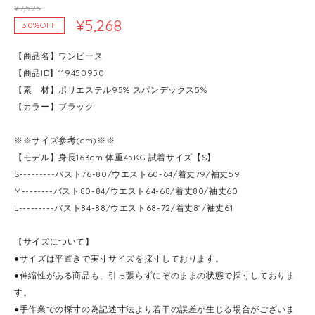
¥7,525
¥5,268
30%OFF
【商品名】ワンピース
【商品ID】119450950
【素 材】ポリエステル95% スパンデックス5%
【カラー】ブラック
※※サイズ参考(cm)※※
【モデル】身長163cm 体重45KG 試着サイズ【S】
S---------バスト76-80/ウエスト60-64/着丈79/袖丈59
M--------バスト80-84/ウエスト64-68/着丈80/袖丈60
L---------バスト84-88/ウエスト68-72/着丈81/袖丈61
【サイズについて】
●サイズは平置きで実寸サイズを採寸しております。
●伸縮性がある商品も、引っ張らずにぞのままの状態で採寸しておりま
す。
●手作業での採寸の為記述寸法より若干の誤差が生じる場合がございま