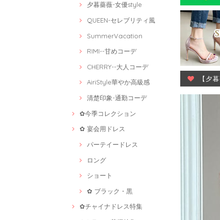
夕暮薔薇-女優style
QUEEN-セレブリティ風
SummerVacation
RIMI--甘めコーデ
CHERRY--大人コーデ
【夕暮
AiriStyle華やか高級感
清楚印象-通勤コーデ
✿今季コレクション
✿ 宴会用ドレス
パーテイードレス
ロング
ショート
✿ ブラック・黒
✿チャイナドレス特集