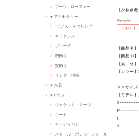
ブーツ · ローファー
【夕暮薔薇シ
♥ アクセサリー
¥8,673
ピアス・イヤリング
10%OFF
ネックレス
ブローチ
【商品名】
腕飾り
【商品ID】1
【素 材】
髪飾り
【カラー】
リング・指輪
♥ 水着
※※サイズ
【モデル】身
♥アウター
S------
ジャケット・スーツ
M------
コート
L------
カーディガン
XL-----
ストール・ボレロ・ショール