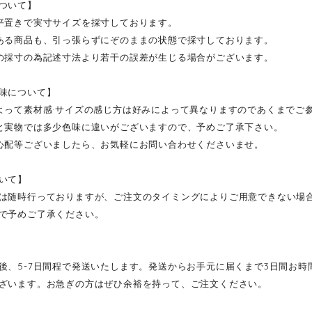
ついて】
平置きで実寸サイズを採寸しております。
ある商品も、引っ張らずにぞのままの状態で採寸しております。
の採寸の為記述寸法より若干の誤差が生じる場合がございます。
味について】
よって素材感·サイズの感じ方は好みによって異なりますのであくまでご
と実物では多少色味に違いがございますので、予めご了承下さい。
心配等ございましたら、お気軽にお問い合わせくださいませ。
いて】
は随時行っておりますが、ご注文のタイミングによりご用意できない場
で予めご了承ください。
後、5-7日間程で発送いたします。発送からお手元に届くまで3日間お
ざいます。お急ぎの方はぜひ余裕を持って、ご注文ください。