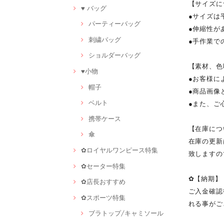
【サイズに
♥ バッグ
●サイズは
パーティーバッグ
●伸縮性が
刺繍バッグ
●手作業で
ショルダーバッグ
【素材、色
♥小物
●お客様に
帽子
●商品画像
ベルト
●また、ご
携帯ケース
【在庫につ
傘
在庫の更新
✿ロイヤルワンピース特集
致しますの
✿セーター特集
✿【納期】
✿店長おすすめ
ご入金確認
✿スポーツ特集
れる事がご
ブラトップ/キャミソール