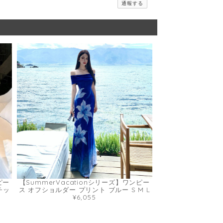
通報する
ピー
【SummerVacationシリーズ】ワンピー
チッ
ス オフショルダー プリント ブルー S M L
¥6,055