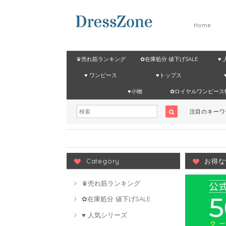
Home
♛売れ筋ランキング
✿在庫処分 値下げSALE
♥
♥ ワンピース
♥トップス
♥小物
✿ロイヤルワンピース
注目のキー
Category
お得な
♛売れ筋ランキング
✿在庫処分 値下げSALE
♥ 人気シリーズ