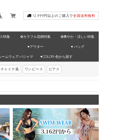
12,999円以上のご購入で
全国送料無料
ス特集
✿カラフル花柄特集
✿爽やか・涼しい特集
♥アウター
♥ バッグ
ルームウェア·パジャマ
♥COLOR-色から探す
チャイナ風
ワンピース
ピアス