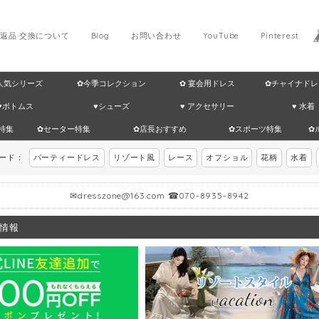
返品·交換について
Blog
お問い合わせ
YouTube
Pinterest
 人気シリーズ
✿今季コレクション
✿ 宴会用ドレス
✿チャイナドレ
♥ボトムス
♥シューズ
♥ アクセサリー
♥ 水着
特集
✿セーター特集
✿店長おすすめ
✿スポーツ特集
✿
ワード：
パーティードレス
リゾート風
レース
オフショル
花柄
水着
✉
dresszone@163.com
☎070-8935-8942
情報