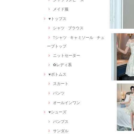
メイド服
♥トップス
シャツ · ブラウス
Tシャツ · キャミソール · チュ
ーブトップ
ニットセーター
✿レディ系
♥ボトムス
スカート
パンツ
オールインワン
♥シューズ
パンプス
サンダル