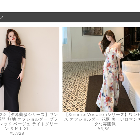
メ
.2✩【夕暮薔薇シリーズ】ワン
【SummerVacationシリーズ】ワン
展開 無地 オフショルダー ブラ
ス オフショルダー 花柄 美しいロマン
レッド ベージュ ライトグリー
クな雰囲気
ン S M L XL
¥5,864
¥5,928