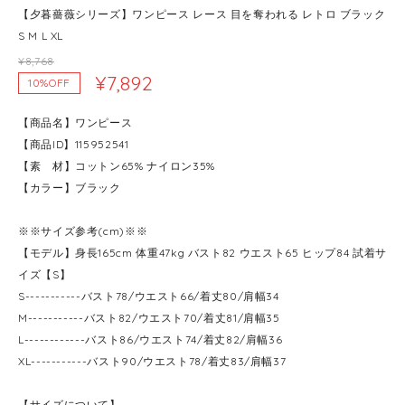
【夕暮薔薇シリーズ】ワンピース レース 目を奪われる レトロ ブラック
S M L XL
¥8,768
¥7,892
10%OFF
【商品名】ワンピース
【商品ID】115952541
【素 材】コットン65% ナイロン35%
【カラー】ブラック
※※サイズ参考(cm)※※
【モデル】身長165cm 体重47kg バスト82 ウエスト65 ヒップ84 試着サ
イズ【S】
S-----------バスト78/ウエスト66/着丈80/肩幅34
M-----------バスト82/ウエスト70/着丈81/肩幅35
L------------バスト86/ウエスト74/着丈82/肩幅36
XL-----------バスト90/ウエスト78/着丈83/肩幅37
【サイズについて】