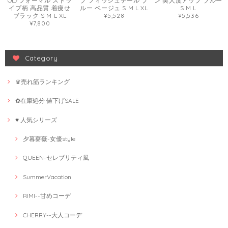
OL/フォーマル ストラ
ブ フィッシュテール ブ
ン 美人度アップ ブルー
イプ柄 高品質 着痩せ
ルー ベージュ S M L XL
S M L
ブラック S M L XL
¥5,528
¥5,536
¥7,800
Category
♛売れ筋ランキング
✿在庫処分 値下げSALE
♥ 人気シリーズ
夕暮薔薇-女優style
QUEEN-セレブリティ風
SummerVacation
RIMI--甘めコーデ
CHERRY--大人コーデ