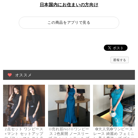
日本国内にお住まいの方向け
この商品をアプリで見る
通報する
オススメ
2点セット ワンピース
✩売れ筋No.1✩ワンピー
✿大人気✿ワンピース
+マント セットアップ
ス 2色展開 ノースリー
レース 綺麗め フェミニ