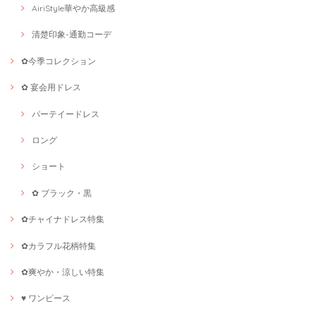
AiriStyle華やか高級感
清楚印象-通勤コーデ
✿今季コレクション
✿ 宴会用ドレス
パーテイードレス
ロング
ショート
✿ ブラック・黒
✿チャイナドレス特集
✿カラフル花柄特集
✿爽やか・涼しい特集
♥ ワンピース