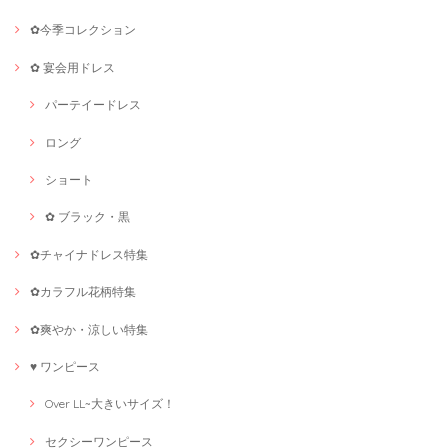
✿今季コレクション
✿ 宴会用ドレス
パーテイードレス
ロング
ショート
✿ ブラック・黒
✿チャイナドレス特集
✿カラフル花柄特集
✿爽やか・涼しい特集
♥ ワンピース
Over LL~大きいサイズ！
セクシーワンピース