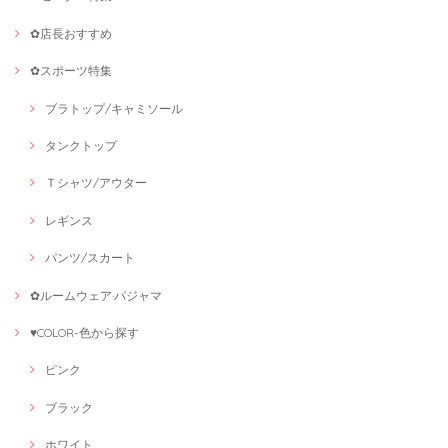
✿店長おすすめ
✿スポーツ特集
ブラトップ/キャミソール
タンクトップ
Ｔシャツ/アウター
レギンス
パンツ/スカート
✿ルームウェア·パジャマ
♥COLOR-色から探す
ピンク
ブラック
ホワイト