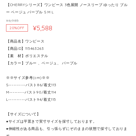
【CHERRYシリーズ】ワンピース 3色展開 ノースリーブ ゆったり ブル
ー ベージュ パープル S M L
¥6,985
¥5,588
20%OFF
【商品名】ワンピース
【商品ID】115463263
【素 材】ポリエステル
【カラー】ブルー 、ベージュ、 パープル
※※サイズ参考(cm)※※
S----------バスト86/着丈113
M---------バスト90/着丈114
L----------バスト94/着丈115
【サイズについて】
●サイズは平置きで実寸サイズを採寸しております。
●伸縮性がある商品も、引っ張らずにぞのままの状態で採寸しておりま
す。