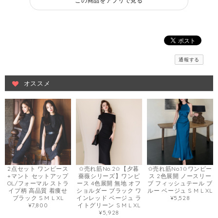
この商品をアプリで見る
通報する
オススメ
2点セット ワンピース
✩売れ筋No.2✩【夕暮
✩売れ筋No.1✩ワンピー
+マント セットアップ
薔薇シリーズ】ワンピ
ス 2色展開 ノースリー
OL/フォーマル ストラ
ース 4色展開 無地 オフ
ブ フィッシュテール ブ
イプ柄 高品質 着痩せ
ショルダー ブラック ワ
ルー ベージュ S M L XL
ブラック S M L XL
インレッド ベージュ ラ
¥5,528
¥7,800
イトグリーン S M L XL
¥5,928