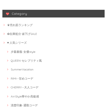
Category
♛売れ筋ランキング
✿在庫処分 値下げSALE
♥ 人気シリーズ
夕暮薔薇-女優style
QUEEN-セレブリティ風
SummerVacation
RIMI--甘めコーデ
CHERRY--大人コーデ
AiriStyle華やか高級感
清楚印象-通勤コーデ