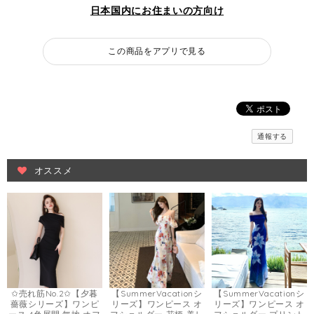
日本国内にお住まいの方向け
この商品をアプリで見る
通報する
オススメ
✩売れ筋No.2✩【夕暮
【SummerVacationシ
【SummerVacationシ
薔薇シリーズ】ワンピ
リーズ】ワンピース オ
リーズ】ワンピース オ