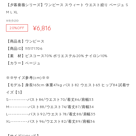
【夕暮薔薇シリーズ】ワンピース スウィート ウエスト絞り ベージュ S
M L XL
¥8,520
¥6,816
20%OFF
【商品名】ワンピース
【商品ID】115171706
【素 材】ビスコース70% ポリエステル20% ナイロン10%
【カラー】ベージュ
※※サイズ参考(cm)※※
【モデル】身長165cm 体重47kg バスト82 ウエスト65 ヒップ84 試着サ
イズ【S】
S-----------バスト84/ウエスト70/着丈86/肩幅33
M-----------バスト88/ウエスト74/着丈87/肩幅34
L------------バスト92/ウエスト78/着丈88/肩幅35
XL----------バスト96/ウエスト82/着丈89/肩幅36
【サイズについて】