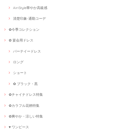
AiriStyle華やか高級感
清楚印象-通勤コーデ
✿今季コレクション
✿ 宴会用ドレス
パーテイードレス
ロング
ショート
✿ ブラック・黒
✿チャイナドレス特集
✿カラフル花柄特集
✿爽やか・涼しい特集
♥ ワンピース