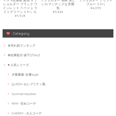
ース 4色展開 無地 オフ
フショルダー 花柄 美し
フショルダー プリント
ショルダー ブラック ワ
いロマンチックな雰囲
ブルー S M L
インレッド ベージュ ラ
気
¥6,055
イトグリーン S M L XL
¥5,864
¥5,928
Category
♛売れ筋ランキング
✿在庫処分 値下げSALE
♥ 人気シリーズ
夕暮薔薇-女優style
QUEEN-セレブリティ風
SummerVacation
RIMI--甘めコーデ
CHERRY--大人コーデ