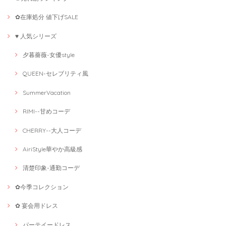
✿在庫処分 値下げSALE
♥ 人気シリーズ
夕暮薔薇-女優style
QUEEN-セレブリティ風
SummerVacation
RIMI--甘めコーデ
CHERRY--大人コーデ
AiriStyle華やか高級感
清楚印象-通勤コーデ
✿今季コレクション
✿ 宴会用ドレス
パーテイードレス