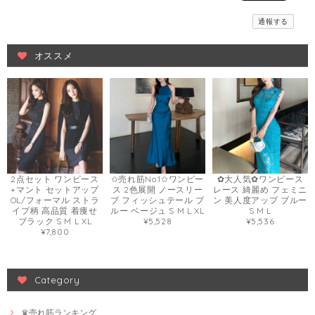
通報する
オススメ
2点セット ワンピース
✩売れ筋No.1✩ワンピー
✿大人気✿ワンピース
+マント セットアップ
ス 2色展開 ノースリー
レース 綺麗め フェミニ
OL/フォーマル ストラ
ブ フィッシュテール ブ
ン 美人度アップ ブルー
イプ柄 高品質 着痩せ
ルー ベージュ S M L XL
S M L
ブラック S M L XL
¥5,528
¥5,536
¥7,800
Category
♛売れ筋ランキング