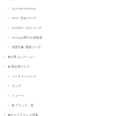
SummerVacation
RIMI--甘めコーデ
CHERRY--大人コーデ
AiriStyle華やか高級感
清楚印象-通勤コーデ
✿今季コレクション
✿ 宴会用ドレス
パーテイードレス
ロング
ショート
✿ ブラック・黒
✿チャイナドレス特集