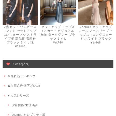
2点セット ワンピース
セットアップ トップス
2colors セットアップ
+マント セットアップ
+スカート カジュアル
レース ノースリーブ ト
OL/フォーマル ストラ
無地 ダークグレー ブラ
ップス +ロングスカー
イプ柄 高品質 着痩せ
ック S M L
ト ホワイト ブラック
ブラック S M L XL
¥6,748
¥6,468
¥7,800
Category
♛売れ筋ランキング
✿在庫処分 値下げSALE
♥ 人気シリーズ
夕暮薔薇-女優style
QUEEN-セレブリティ風