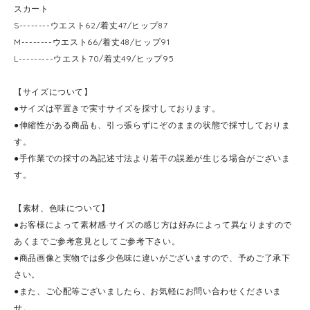
スカート
S--------ウエスト62/着丈47/ヒップ87
M--------ウエスト66/着丈48/ヒップ91
L---------ウエスト70/着丈49/ヒップ95
【サイズについて】
●サイズは平置きで実寸サイズを採寸しております。
●伸縮性がある商品も、引っ張らずにぞのままの状態で採寸しておりま
す。
●手作業での採寸の為記述寸法より若干の誤差が生じる場合がございま
す。
【素材、色味について】
●お客様によって素材感·サイズの感じ方は好みによって異なりますので
あくまでご参考意見としてご参考下さい。
●商品画像と実物では多少色味に違いがございますので、予めご了承下
さい。
●また、ご心配等ございましたら、お気軽にお問い合わせくださいま
せ。