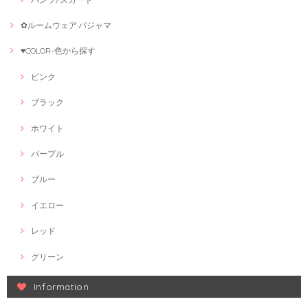
✿ルームウェア·パジャマ
♥COLOR-色から探す
ピンク
ブラック
ホワイト
パープル
ブルー
イエロー
レッド
グリーン
Information