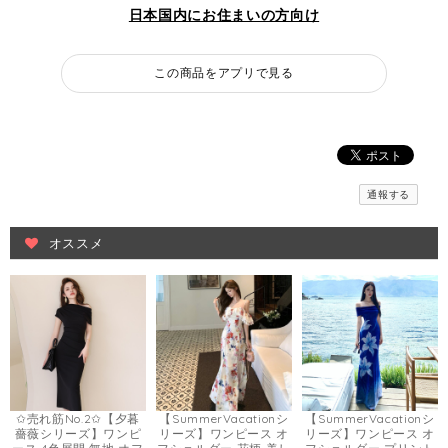
日本国内にお住まいの方向け
この商品をアプリで見る
通報する
オススメ
✩売れ筋No.2✩【夕暮
【SummerVacationシ
【SummerVacationシ
薔薇シリーズ】ワンピ
リーズ】ワンピース オ
リーズ】ワンピース オ