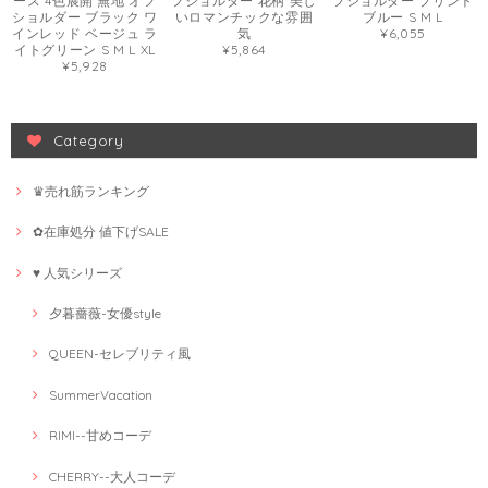
ース 4色展開 無地 オフ
フショルダー 花柄 美し
フショルダー プリント
ショルダー ブラック ワ
いロマンチックな雰囲
ブルー S M L
インレッド ベージュ ラ
気
¥6,055
イトグリーン S M L XL
¥5,864
¥5,928
Category
♛売れ筋ランキング
✿在庫処分 値下げSALE
♥ 人気シリーズ
夕暮薔薇-女優style
QUEEN-セレブリティ風
SummerVacation
RIMI--甘めコーデ
CHERRY--大人コーデ