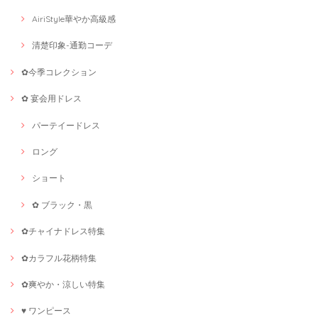
AiriStyle華やか高級感
清楚印象-通勤コーデ
✿今季コレクション
✿ 宴会用ドレス
パーテイードレス
ロング
ショート
✿ ブラック・黒
✿チャイナドレス特集
✿カラフル花柄特集
✿爽やか・涼しい特集
♥ ワンピース