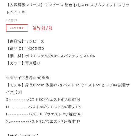
【夕暮薔薇シリーズ】ワンピース 配色 おしゃれ スリムフィット スリッ
ト S M L XL
¥7,347
¥5,878
20%OFF
【商品名】ワンピース
【商品ID】114203450
【素 材】ポリエステル95.4% スパンデックス4.6%
【カラー】写真通り
※※サイズ参考(cm)※※
【モデル】身長165cm 体重47kg バスト82 ウエスト65 ヒップ84 試着サ
イズ【S】
S-----------バスト80/ウエスト64/着丈114
M-----------バスト84/ウエスト68/着丈115
L------------バスト88/ウエスト72/着丈116
XL----------バスト92/ウエスト76/着丈117
【サイズについて】