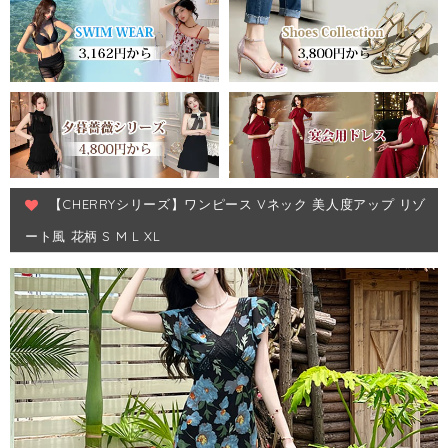
【CHERRYシリーズ】ワンピース Vネック 美人度アップ リゾ
ート風 花柄 S M L XL