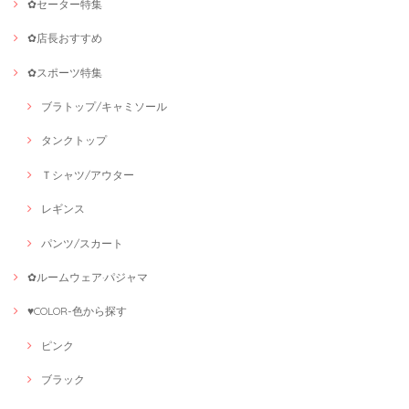
✿セーター特集
✿店長おすすめ
✿スポーツ特集
ブラトップ/キャミソール
タンクトップ
Ｔシャツ/アウター
レギンス
パンツ/スカート
✿ルームウェア·パジャマ
♥COLOR-色から探す
ピンク
ブラック