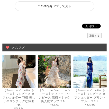
この商品をアプリで見る
通報する
オススメ
【SummerVacationシ
【SummerVacationシ
【SummerVacationシ
リーズ】ワンピース オ
リーズ】ティアードワ
リーズ】ワンピース オ
フショルダー 花柄 美し
ンピース 花柄 Vネック
フショルダー プリント
いロマンチックな雰囲
美人度アップ S M L
ブルー S M L
気
¥6,126
¥6,055
¥5,864