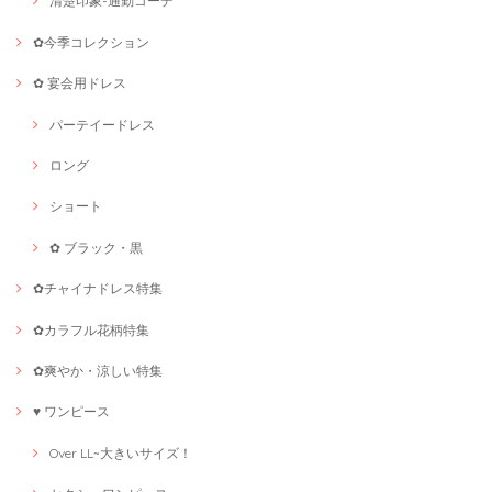
清楚印象-通勤コーデ
✿今季コレクション
✿ 宴会用ドレス
パーテイードレス
ロング
ショート
✿ ブラック・黒
✿チャイナドレス特集
✿カラフル花柄特集
✿爽やか・涼しい特集
♥ ワンピース
Over LL~大きいサイズ！