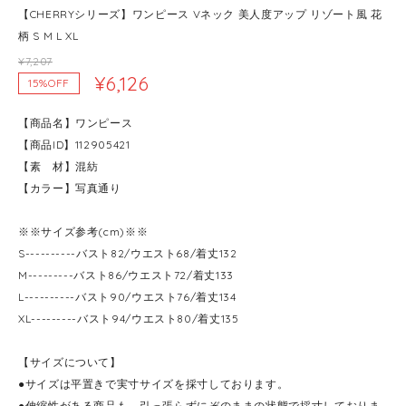
【CHERRYシリーズ】ワンピース Vネック 美人度アップ リゾート風 花
柄 S M L XL
¥7,207
¥6,126
15%OFF
【商品名】ワンピース
【商品ID】112905421
【素 材】混紡
【カラー】写真通り
※※サイズ参考(cm)※※
S----------バスト82/ウエスト68/着丈132
M---------バスト86/ウエスト72/着丈133
L----------バスト90/ウエスト76/着丈134
XL---------バスト94/ウエスト80/着丈135
【サイズについて】
●サイズは平置きで実寸サイズを採寸しております。
●伸縮性がある商品も、引っ張らずにぞのままの状態で採寸しておりま