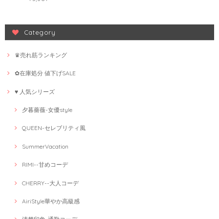
Category
♛売れ筋ランキング
✿在庫処分 値下げSALE
♥ 人気シリーズ
夕暮薔薇-女優style
QUEEN-セレブリティ風
SummerVacation
RIMI--甘めコーデ
CHERRY--大人コーデ
AiriStyle華やか高級感