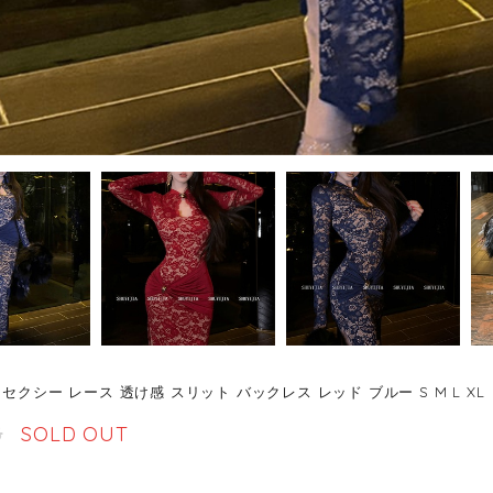
セクシー レース 透け感 スリット バックレス レッド ブルー S M L XL
8
SOLD OUT