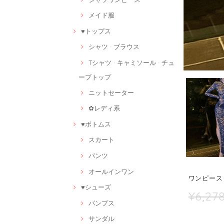
メイド服
♥トップス
シャツ · ブラウス
Tシャツ · キャミソール · チュ
ーブトップ
ニットセーター
✿レディ系
♥ボトムス
スカート
パンツ
オールインワン
ワンピース 
♥シューズ
¥6,27
パンプス
サンダル