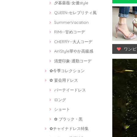
夕暮薔薇-女優style
QUEEN-セレブリティ風
SummerVacation
RIMI--甘めコーデ
CHERRY--大人コーデ
ワンピ
AiriStyle華やか高級感
清楚印象-通勤コーデ
✿今季コレクション
✿ 宴会用ドレス
パーテイードレス
ロング
ショート
✿ ブラック・黒
✿チャイナドレス特集