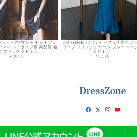
ワンピース+マント セットアッ
✩売れ筋No.1✩ワンピース 2色展開 ノ
ォーマル ストライプ柄 高品質 着
リーブ フィッシュテール ブルー ベー
 ブラック S M L XL
S M L XL
¥7,800
¥5,528