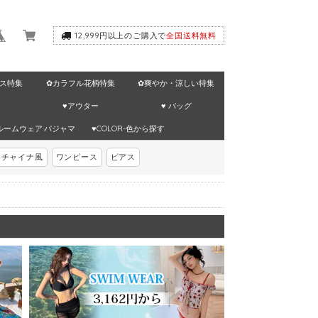
12,999円以上のご購入で
全国送料無料
ス特集
✿カラフル花柄特集
✿爽やか・涼しい特集
♥アウター
♥ バッグ
ルームウェア·パジャマ
♥COLOR-色から探す
チャイナ風
ワンピース
ピアス