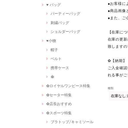
●お客様に
♥ バッグ
●商品画像
パーティーバッグ
●また、ご
刺繍バッグ
ショルダーバッグ
【在庫につ
在庫の更新
♥小物
致しますの
帽子
ベルト
✿【納期】
ご入金確認
携帯ケース
れる事がご
傘
✿ロイヤルワンピース特集
種類
✿セーター特集
✿店長おすすめ
✿スポーツ特集
ブラトップ/キャミソール