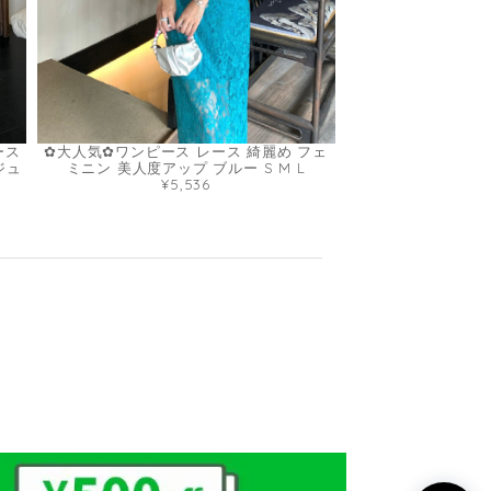
ース
✿大人気✿ワンピース レース 綺麗め フェ
ジュ
ミニン 美人度アップ ブルー S M L
¥5,536