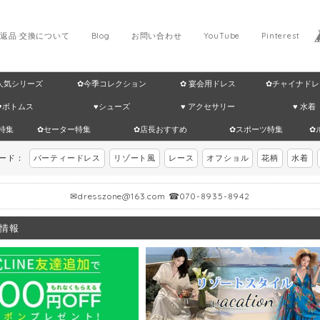
返品·交換について
Blog
お問い合わせ
YouTube
Pinterest
 人気シリーズ
✿今季コレクション
✿ 宴会用ドレス
✿チャイナドレ
♥ボトムス
♥シューズ
♥ アクセサリー
♥ 水着
特集
✿セーター特集
✿店長おすすめ
✿スポーツ特集
✿
ワード：
パーティードレス
リゾート風
レース
オフショル
花柄
水着
✉
dresszone@163.com
☎070-8935-8942
情報