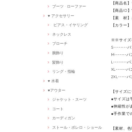
【商品名】
ブーツ · ローファー
【商品ID】11
♥ アクセサリー
【素 材】
ピアス・イヤリング
【カラー】
ネックレス
※※サイズ
ブローチ
S-------
腕飾り
M------
L-------
髪飾り
XL-----
リング・指輪
2XL----
♥ 水着
♥アウター
【サイズに
●サイズは
ジャケット・スーツ
●伸縮性が
コート
●手作業で
カーディガン
ストール・ボレロ・ショール
【素材、色