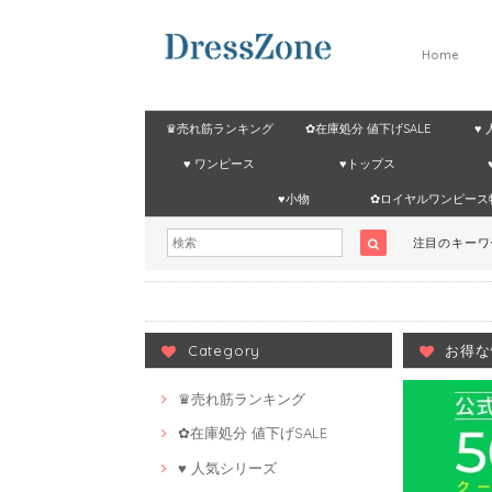
Home
♛売れ筋ランキング
✿在庫処分 値下げSALE
♥
♥ ワンピース
♥トップス
♥小物
✿ロイヤルワンピース
注目のキー
Category
お得な
♛売れ筋ランキング
✿在庫処分 値下げSALE
♥ 人気シリーズ