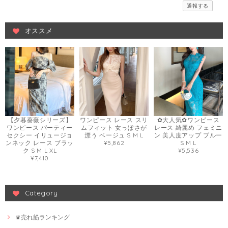
通報する
オススメ
【夕暮薔薇シリーズ】
ワンピース レース スリ
✿大人気✿ワンピース
ワンピース パーティー
ムフィット 女っぽさが
レース 綺麗め フェミニ
セクシー イリュージョ
漂う ベージュ S M L
ン 美人度アップ ブルー
ンネック レース ブラッ
¥5,862
S M L
ク S M L XL
¥5,536
¥7,410
Category
♛売れ筋ランキング