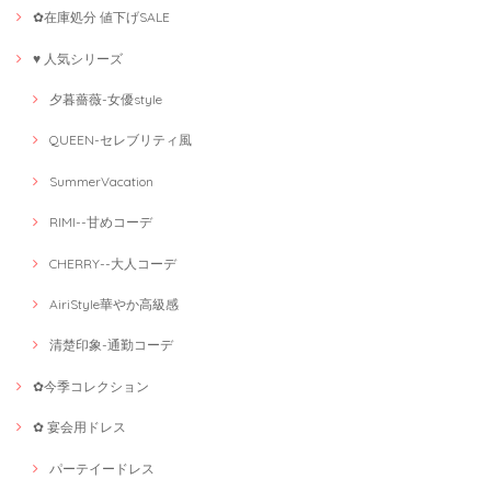
✿在庫処分 値下げSALE
♥ 人気シリーズ
夕暮薔薇-女優style
QUEEN-セレブリティ風
SummerVacation
RIMI--甘めコーデ
CHERRY--大人コーデ
AiriStyle華やか高級感
清楚印象-通勤コーデ
✿今季コレクション
✿ 宴会用ドレス
パーテイードレス