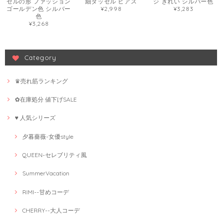
セルの形 ファッション
細タッセル ピアス
ジ きれい シルバー色
ゴールデン色 シルバー
¥2,998
¥3,283
色
¥3,268
Category
♛売れ筋ランキング
✿在庫処分 値下げSALE
♥ 人気シリーズ
夕暮薔薇-女優style
QUEEN-セレブリティ風
SummerVacation
RIMI--甘めコーデ
CHERRY--大人コーデ