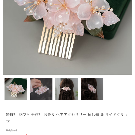
髪飾り 花びら 手作り お祭り ヘアアクセサリー 挿し櫛 葉 サイドクリッ
プ
¥4,571