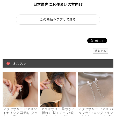
日本国内にお住まいの方向け
この商品をアプリで見る
通報する
オススメ
アクセサリー ピアスor
アクセサリー 華やかに
アクセサリー ピアス バ
イヤリング 耳飾り タッ
揺れる 蝶モチーフ×繊
タフライ×ロングフリン