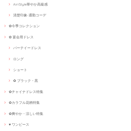
AiriStyle華やか高級感
清楚印象-通勤コーデ
✿今季コレクション
✿ 宴会用ドレス
パーテイードレス
ロング
ショート
✿ ブラック・黒
✿チャイナドレス特集
✿カラフル花柄特集
✿爽やか・涼しい特集
♥ ワンピース