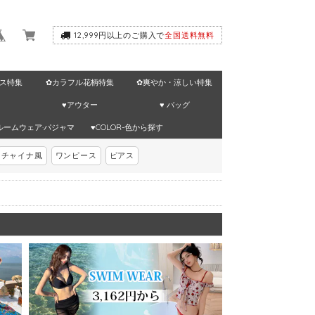
12,999円以上のご購入で
全国送料無料
ス特集
✿カラフル花柄特集
✿爽やか・涼しい特集
♥アウター
♥ バッグ
ルームウェア·パジャマ
♥COLOR-色から探す
チャイナ風
ワンピース
ピアス