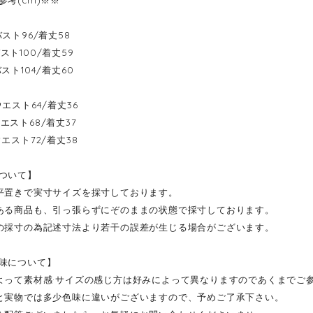
参考(cm)※※
--バスト96/着丈58
-バスト100/着丈59
--バスト104/着丈60
--ウエスト64/着丈36
--ウエスト68/着丈37
--ウエスト72/着丈38
ついて】
平置きで実寸サイズを採寸しております。
ある商品も、引っ張らずにぞのままの状態で採寸しております。
の採寸の為記述寸法より若干の誤差が生じる場合がございます。
味について】
よって素材感·サイズの感じ方は好みによって異なりますのであくまでご
と実物では多少色味に違いがございますので、予めご了承下さい。