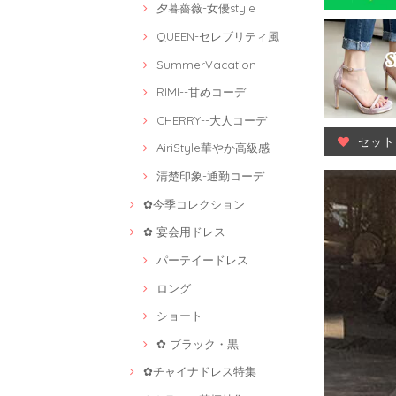
夕暮薔薇-女優style
QUEEN-セレブリティ風
SummerVacation
RIMI--甘めコーデ
CHERRY--大人コーデ
セット
AiriStyle華やか高級感
清楚印象-通勤コーデ
✿今季コレクション
✿ 宴会用ドレス
パーテイードレス
ロング
ショート
✿ ブラック・黒
✿チャイナドレス特集