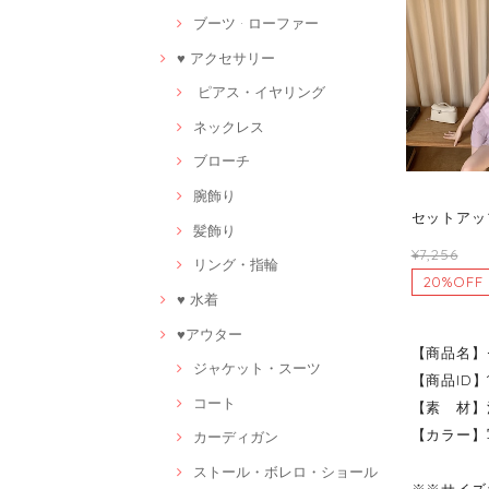
ブーツ · ローファー
♥ アクセサリー
ピアス・イヤリング
ネックレス
ブローチ
腕飾り
セットアップ
髪飾り
¥7,256
リング・指輪
20%OFF
♥ 水着
♥アウター
【商品名】
ジャケット・スーツ
【商品ID】1
コート
【素 材】
【カラー】
カーディガン
ストール・ボレロ・ショール