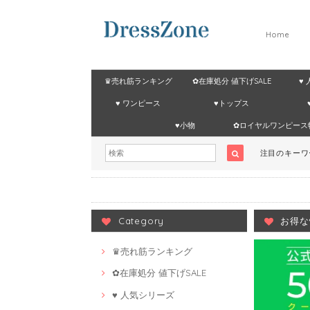
Home
♛売れ筋ランキング
✿在庫処分 値下げSALE
♥
♥ ワンピース
♥トップス
♥小物
✿ロイヤルワンピース
注目のキー
Category
お得な
♛売れ筋ランキング
✿在庫処分 値下げSALE
♥ 人気シリーズ