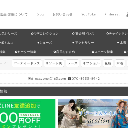
返品·交換について
Blog
お問い合わせ
YouTube
Pinterest
 人気シリーズ
✿今季コレクション
✿ 宴会用ドレス
✿チャイナドレ
♥ボトムス
♥シューズ
♥ アクセサリー
♥ 水着
特集
✿セーター特集
✿店長おすすめ
✿スポーツ特集
✿
ワード：
パーティードレス
リゾート風
レース
オフショル
花柄
水着
✉
dresszone@163.com
☎070-8935-8942
情報