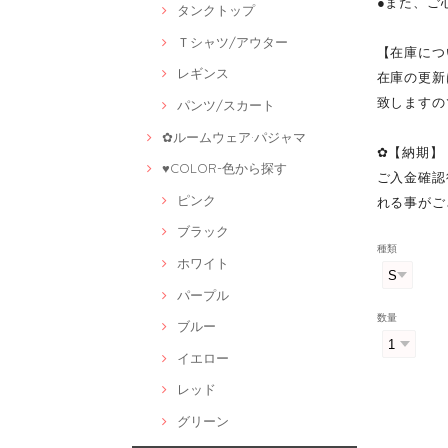
●また、ご
タンクトップ
Ｔシャツ/アウター
【在庫につ
レギンス
在庫の更新
致しますの
パンツ/スカート
✿ルームウェア·パジャマ
✿【納期】
♥COLOR-色から探す
ご入金確認
ピンク
れる事がご
ブラック
種類
ホワイト
パープル
数量
ブルー
イエロー
レッド
グリーン