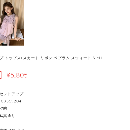
 トップス+スカート リボン ペプラム スウィート S M L
¥5,805
セットアップ
09559204
混紡
写真通り