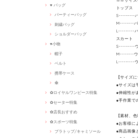
※※サイズ
♥ バッグ
トップス
パーティーバッグ
S-------
M-------
刺繍バッグ
L-------
ショルダーバッグ
スカート
♥小物
S-------
帽子
M------
L-------
ベルト
携帯ケース
【サイズに
傘
●サイズは
✿ロイヤルワンピース特集
●伸縮性が
●手作業で
✿セーター特集
✿店長おすすめ
【素材、色
✿スポーツ特集
●お客様に
●商品画像
ブラトップ/キャミソール