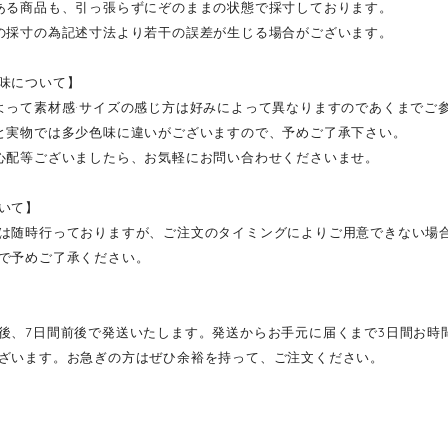
ある商品も、引っ張らずにぞのままの状態で採寸しております。
の採寸の為記述寸法より若干の誤差が生じる場合がございます。
味について】
よって素材感·サイズの感じ方は好みによって異なりますのであくまでご
と実物では多少色味に違いがございますので、予めご了承下さい。
心配等ございましたら、お気軽にお問い合わせくださいませ。
いて】
は随時行っておりますが、ご注文のタイミングによりご用意できない場
で予めご了承ください。
後、7日間前後で発送いたします。発送からお手元に届くまで3日間お時
ざいます。お急ぎの方はぜひ余裕を持って、ご注文ください。