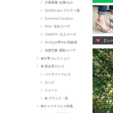
夕暮薔薇-女優style
QUEEN-セレブリティ風
SummerVacation
RIMI--甘めコーデ
CHERRY--大人コーデ
【Su
AiriStyle華やか高級感
清楚印象-通勤コーデ
✿今季コレクション
✿ 宴会用ドレス
パーテイードレス
ロング
ショート
✿ ブラック・黒
✿チャイナドレス特集