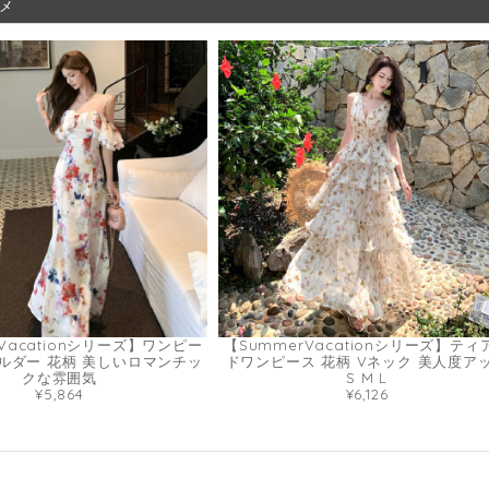
メ
Vacationシリーズ】ワンピー
【SummerVacationシリーズ】ティ
ルダー 花柄 美しいロマンチッ
ドワンピース 花柄 Vネック 美人度ア
クな雰囲気
S M L
¥5,864
¥6,126