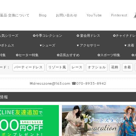
返品·交換について
Blog
お問い合わせ
YouTube
Pinterest
 人気シリーズ
✿今季コレクション
✿ 宴会用ドレス
✿チャイナドレ
♥ボトムス
♥シューズ
♥ アクセサリー
♥ 水着
特集
✿セーター特集
✿店長おすすめ
✿スポーツ特集
✿
ワード：
パーティードレス
リゾート風
レース
オフショル
花柄
水着
✉
dresszone@163.com
☎070-8935-8942
情報