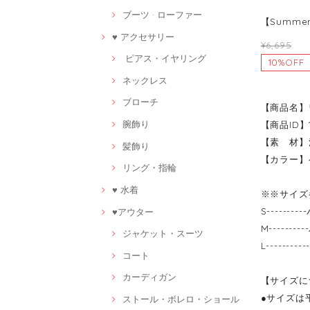
ブーツ · ローファー
【Summe
♥ アクセサリー
¥6,695
ピアス・イヤリング
10%OFF
ネックレス
ブローチ
【商品名】
腕飾り
【商品ID】1
【素 材】
髪飾り
【カラー】
リング・指輪
♥ 水着
※※サイズ
S-------
♥アウター
M-------
ジャケット・スーツ
L-------
コート
カーディガン
【サイズに
●サイズは
ストール・ボレロ・ショール