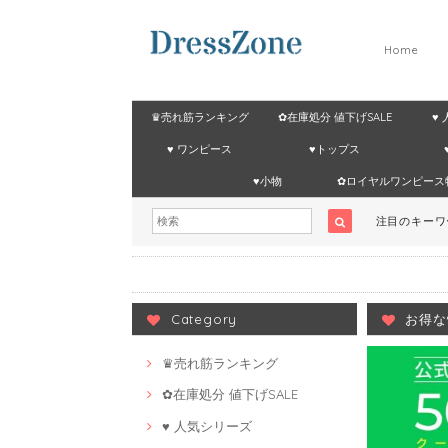
Home
♛売れ筋ランキング
✿在庫処分 値下げSALE
♥
♥ ワンピース
♥トップス
♥小物
✿ロイヤルワンピース
注目のキー
Category
お得な
♛売れ筋ランキング
✿在庫処分 値下げSALE
♥ 人気シリーズ