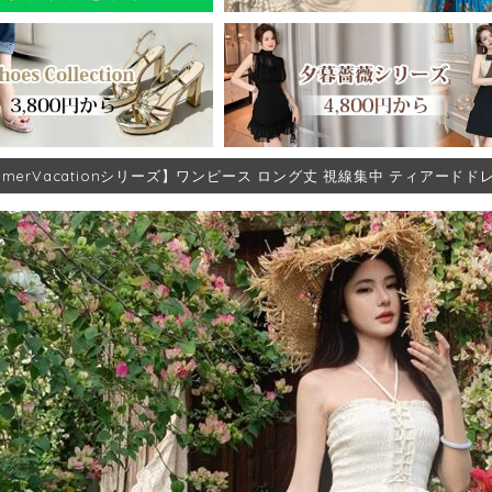
mmerVacationシリーズ】ワンピース ロング丈 視線集中 ティアードドレス