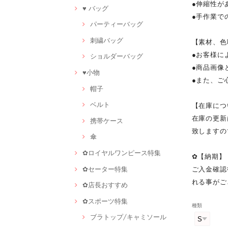
●伸縮性が
♥ バッグ
●手作業で
パーティーバッグ
刺繍バッグ
【素材、色
●お客様に
ショルダーバッグ
●商品画像
♥小物
●また、ご
帽子
ベルト
【在庫につ
在庫の更新
携帯ケース
致しますの
傘
✿ロイヤルワンピース特集
✿【納期】
✿セーター特集
ご入金確認
れる事がご
✿店長おすすめ
✿スポーツ特集
種類
ブラトップ/キャミソール