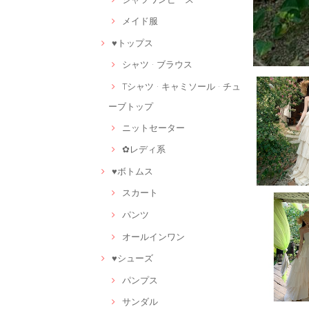
メイド服
♥トップス
シャツ · ブラウス
Tシャツ · キャミソール · チュ
ーブトップ
ニットセーター
✿レディ系
♥ボトムス
スカート
パンツ
オールインワン
♥シューズ
パンプス
サンダル