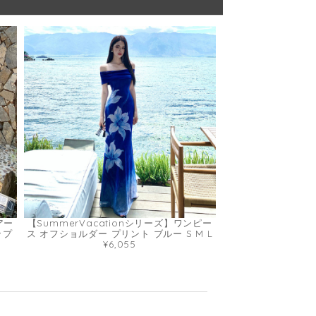
アー
【SummerVacationシリーズ】ワンピー
ップ
ス オフショルダー プリント ブルー S M L
¥6,055