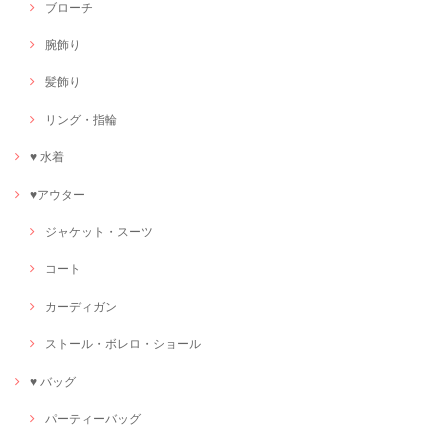
ブローチ
腕飾り
髪飾り
リング・指輪
♥ 水着
♥アウター
ジャケット・スーツ
コート
カーディガン
ストール・ボレロ・ショール
♥ バッグ
パーティーバッグ