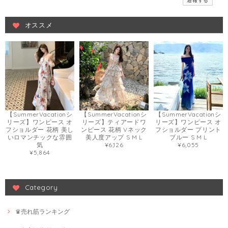
通報する
オススメ
【SummerVacationシ
【SummerVacationシ
【SummerVacationシ
リーズ】ワンピース オ
リーズ】ティアードワ
リーズ】ワンピース オ
フショルダー 花柄 美し
ンピース 花柄 Vネック
フショルダー プリント
いロマンチックな雰囲
美人度アップ S M L
ブルー S M L
気
¥6,126
¥6,055
¥5,864
Category
♛売れ筋ランキング