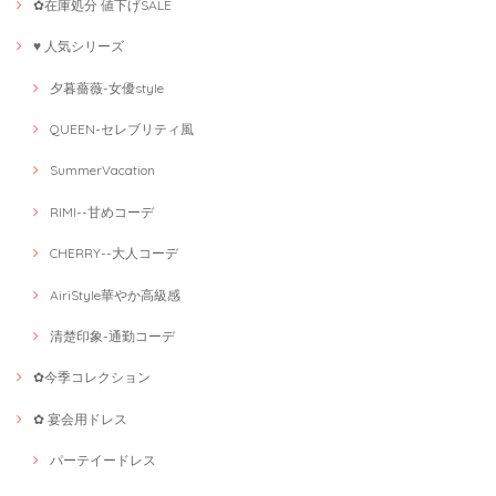
✿在庫処分 値下げSALE
♥ 人気シリーズ
夕暮薔薇-女優style
QUEEN-セレブリティ風
SummerVacation
RIMI--甘めコーデ
CHERRY--大人コーデ
AiriStyle華やか高級感
清楚印象-通勤コーデ
✿今季コレクション
✿ 宴会用ドレス
パーテイードレス