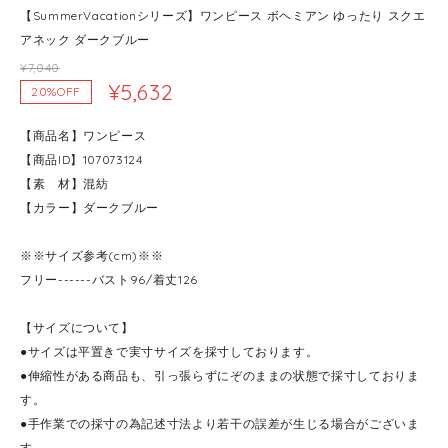
【SummerVacationシリーズ】ワンピース ボヘミアン ゆったり スクエ
アネック ダークブルー
¥7,040
¥5,632
20%OFF
【商品名】ワンピース
【商品ID】107073124
【素 材】混紡
【カラー】ダークブルー
※※サイズ参考(cm)※※
フリー------バスト96/着丈126
【サイズについて】
●サイズは平置きで実寸サイズを採寸しております。
●伸縮性がある商品も、引っ張らずにぞのままの状態で採寸しておりま
す。
●手作業での採寸の為記述寸法より若干の誤差が生じる場合がございま
す。