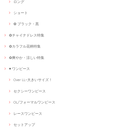
ロング
ショート
✿ ブラック・黒
✿チャイナドレス特集
✿カラフル花柄特集
✿爽やか・涼しい特集
♥ ワンピース
Over LL~大きいサイズ！
セクシーワンピース
OL/フォーマルワンピース
レースワンピース
セットアップ