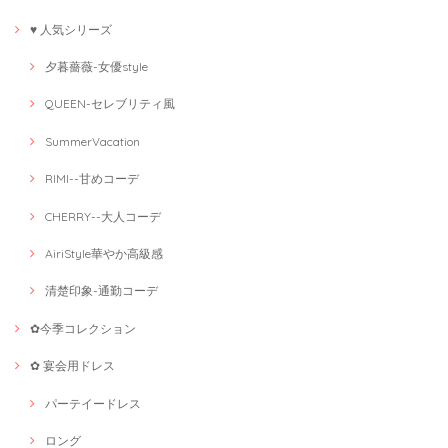
♥ 人気シリーズ
夕暮薔薇-女優style
QUEEN-セレブリティ風
SummerVacation
RIMI--甘めコーデ
CHERRY--大人コーデ
AiriStyle華やか高級感
清楚印象-通勤コーデ
✿今季コレクション
✿ 宴会用ドレス
パーテイードレス
ロング