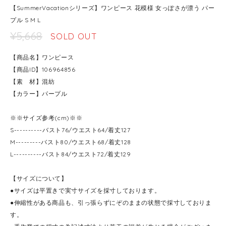
【SummerVacationシリーズ】ワンピース 花模様 女っぽさが漂う パー
プル S M L
¥5,668
SOLD OUT
【商品名】ワンピース
【商品ID】106964856
【素 材】混紡
【カラー】パープル
※※サイズ参考(cm)※※
S----------バスト76/ウエスト64/着丈127
M---------バスト80/ウエスト68/着丈128
L----------バスト84/ウエスト72/着丈129
【サイズについて】
●サイズは平置きで実寸サイズを採寸しております。
●伸縮性がある商品も、引っ張らずにぞのままの状態で採寸しておりま
す。