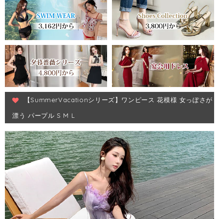
【SummerVacationシリーズ】ワンピース 花模様 女っぽさが
漂う パープル S M L