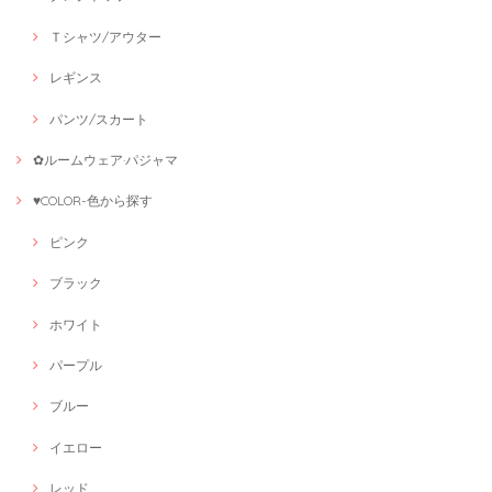
Ｔシャツ/アウター
レギンス
パンツ/スカート
✿ルームウェア·パジャマ
♥COLOR-色から探す
ピンク
ブラック
ホワイト
パープル
ブルー
イエロー
レッド