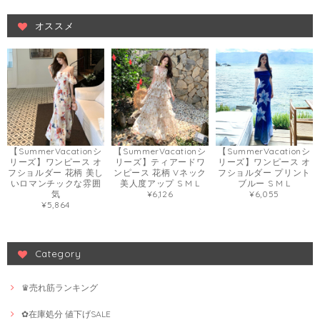
オススメ
【SummerVacationシ
【SummerVacationシ
【SummerVacationシ
リーズ】ワンピース オ
リーズ】ティアードワ
リーズ】ワンピース オ
フショルダー 花柄 美し
ンピース 花柄 Vネック
フショルダー プリント
いロマンチックな雰囲
美人度アップ S M L
ブルー S M L
気
¥6,126
¥6,055
¥5,864
Category
♛売れ筋ランキング
✿在庫処分 値下げSALE