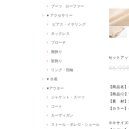
ブーツ · ローファー
♥ アクセサリー
ピアス・イヤリング
ネックレス
ブローチ
腕飾り
セットアップ
髪飾り
¥6,99
リング・指輪
♥ 水着
【商品名】
♥アウター
【商品ID】1
ジャケット・スーツ
【素 材】
コート
【カラー】
カーディガン
※※サイズ
ストール・ボレロ・ショール