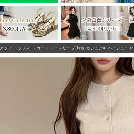
アップ トップス+スカート ノースリーブ 無地 カジュアル ベージュ S M