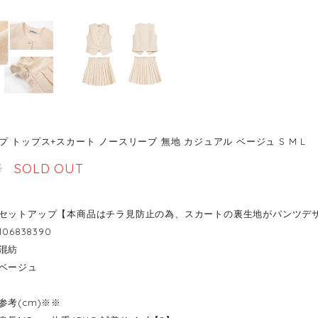
 トップス+スカート ノースリーブ 無地 カジュアル ベージュ S M L
8
SOLD OUT
セットアップ【本商品はチラ見防止の為、スカートの裏生地がパンツデ
06838390
混紡
ベージュ
参考(cm)※※