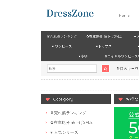
Home
♛売れ筋ランキング
✿在庫処分 値下げSALE
♥
♥ ワンピース
♥トップス
♥小物
✿ロイヤルワンピース
注目のキー
Category
お得な
♛売れ筋ランキング
✿在庫処分 値下げSALE
♥ 人気シリーズ