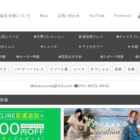
返品·交換について
Blog
お問い合わせ
YouTube
Pinterest
 人気シリーズ
✿今季コレクション
✿ 宴会用ドレス
✿チャイナドレ
♥ボトムス
♥シューズ
♥ アクセサリー
♥ 水着
特集
✿セーター特集
✿店長おすすめ
✿スポーツ特集
✿
ワード：
パーティードレス
リゾート風
レース
オフショル
花柄
水着
✉
dresszone@163.com
☎070-8935-8942
情報