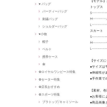
【モデル】身
♥ バッグ
トップス
パーティーバッグ
S-------
M-------
刺繍バッグ
L-------
ショルダーバッグ
スカート
♥小物
S-------
帽子
M-------
L-------
ベルト
携帯ケース
【サイズに
傘
●サイズは
✿ロイヤルワンピース特集
●伸縮性が
●手作業で
✿セーター特集
✿店長おすすめ
【素材、色
✿スポーツ特集
●お客様に
ブラトップ/キャミソール
●商品画像