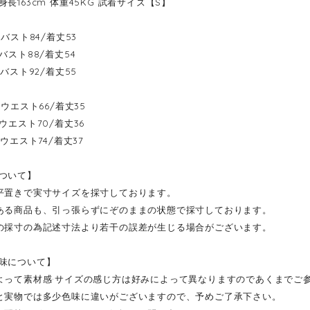
長163cm 体重45KG 試着サイズ【S】
----バスト84/着丈53
---バスト88/着丈54
----バスト92/着丈55
----ウエスト66/着丈35
---ウエスト70/着丈36
----ウエスト74/着丈37
ついて】
平置きで実寸サイズを採寸しております。
ある商品も、引っ張らずにぞのままの状態で採寸しております。
の採寸の為記述寸法より若干の誤差が生じる場合がございます。
味について】
よって素材感·サイズの感じ方は好みによって異なりますのであくまでご
と実物では多少色味に違いがございますので、予めご了承下さい。