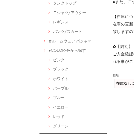
●また、ご
タンクトップ
Ｔシャツ/アウター
【在庫につ
レギンス
在庫の更新
致しますの
パンツ/スカート
✿ルームウェア·パジャマ
✿【納期】
♥COLOR-色から探す
ご入金確認
ピンク
れる事がご
ブラック
種類
ホワイト
パープル
ブルー
イエロー
レッド
グリーン