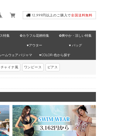
12,999円以上のご購入で
全国送料無料
ス特集
✿カラフル花柄特集
✿爽やか・涼しい特集
♥アウター
♥ バッグ
ルームウェア·パジャマ
♥COLOR-色から探す
チャイナ風
ワンピース
ピアス