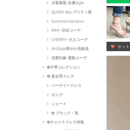
夕暮薔薇-女優style
QUEEN-セレブリティ風
SummerVacation
RIMI--甘めコーデ
CHERRY--大人コーデ
セット
AiriStyle華やか高級感
清楚印象-通勤コーデ
✿今季コレクション
✿ 宴会用ドレス
パーテイードレス
ロング
ショート
✿ ブラック・黒
✿チャイナドレス特集