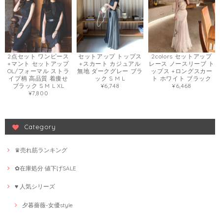
2点セット ワンピース
セットアップ トップス
2colors セットアップ
+マント セットアップ
+スカート カジュアル
レース ノースリーブ ト
OL/フォーマル ストラ
無地 ダークグレー ブラ
ップス +ロングスカー
イプ柄 高品質 着痩せ
ック S M L
ト ホワイト ブラック
ブラック S M L XL
¥6,748
¥6,468
¥7,800
Category
♛売れ筋ランキング
✿在庫処分 値下げSALE
♥ 人気シリーズ
夕暮薔薇-女優style