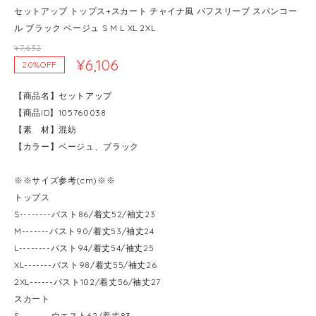
セットアップ トップス+スカート チャイナ風 パフスリーブ スパンコー
ル ブラック ベージュ S M L XL 2XL
¥7,632
¥6,106
20%OFF
【商品名】セットアップ
【商品ID】105760038
【素 材】混紡
【カラー】ベージュ、ブラック
※※サイズ参考(cm)※※
トップス
S--------バスト86/着丈52/袖丈23
M-------バスト90/着丈53/袖丈24
L--------バスト94/着丈54/袖丈25
XL-------バスト98/着丈55/袖丈26
2XL------バスト102/着丈56/袖丈27
スカート
S--------ウエスト62/着丈83