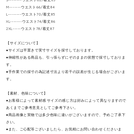
M-------ウエスト66/着丈84
L--------ウエスト70/着丈85
XL-------ウエスト74/着丈86
2XL-----ウエスト78/着丈87
【サイズについて】
●サイズは平置きで実寸サイズを採寸しております。
●伸縮性がある商品も、引っ張らずにぞのままの状態で採寸しておりま
す。
●手作業での採寸の為記述寸法より若干の誤差が生じる場合がございま
す。
【素材、色味について】
●お客様によって素材感·サイズの感じ方は好みによって異なりますので
あくまでご参考意見としてご参考下さい。
●商品画像と実物では多少色味に違いがございますので、予めご了承下
さい。
●また、ご心配等ございましたら、お気軽にお問い合わせくださいま