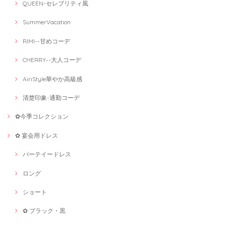
QUEEN-セレブリティ風
SummerVacation
RIMI--甘めコーデ
CHERRY--大人コーデ
AiriStyle華やか高級感
清楚印象-通勤コーデ
✿今季コレクション
✿ 宴会用ドレス
パーテイードレス
ロング
ショート
✿ ブラック・黒