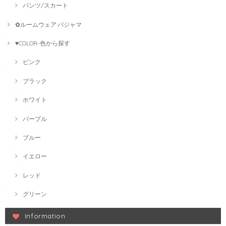
パンツ/スカート
✿ルームウェア·パジャマ
♥COLOR-色から探す
ピンク
ブラック
ホワイト
パープル
ブルー
イエロー
レッド
グリーン
Information