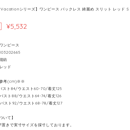
rVacationシリーズ】ワンピース バックレス 綺麗め スリット レッド S 
¥5,532
ワンピース
03202665
混紡
レッド
参考(cm)※※
----バスト84/ウエスト60-70/着丈125
---バスト88/ウエスト64-74/着丈126
----バスト92/ウエスト68-78/着丈127
ついて】
平置きで実寸サイズを採寸しております。