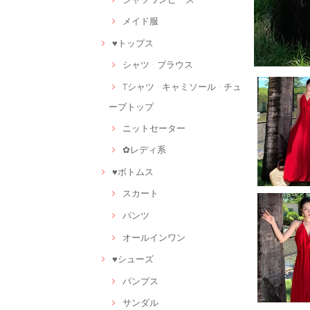
メイド服
♥トップス
シャツ · ブラウス
Tシャツ · キャミソール · チュ
ーブトップ
ニットセーター
✿レディ系
♥ボトムス
スカート
パンツ
オールインワン
♥シューズ
パンプス
サンダル