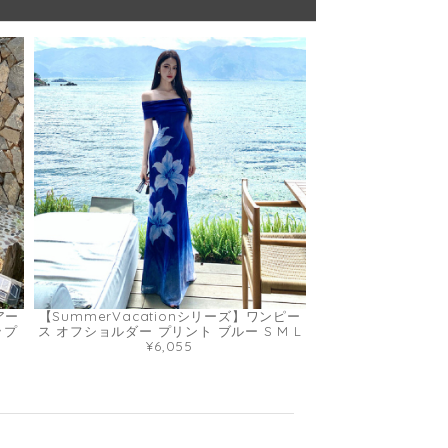
アー
【SummerVacationシリーズ】ワンピー
ップ
ス オフショルダー プリント ブルー S M L
¥6,055