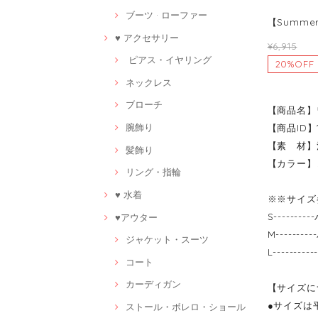
ブーツ · ローファー
【Summe
♥ アクセサリー
¥6,915
ピアス・イヤリング
20%OFF
ネックレス
ブローチ
【商品名】
腕飾り
【商品ID】1
【素 材】
髪飾り
【カラー】
リング・指輪
♥ 水着
※※サイズ
S------
♥アウター
M-------
ジャケット・スーツ
L-------
コート
カーディガン
【サイズに
●サイズは
ストール・ボレロ・ショール