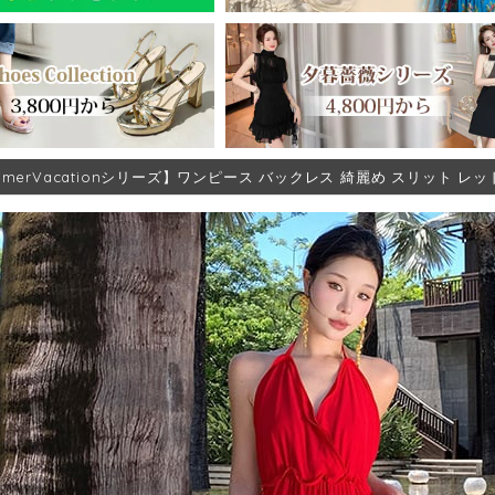
mmerVacationシリーズ】ワンピース バックレス 綺麗め スリット レッド 