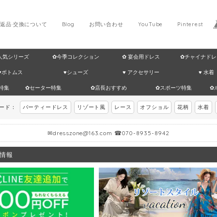
返品·交換について
Blog
お問い合わせ
YouTube
Pinterest
 人気シリーズ
✿今季コレクション
✿ 宴会用ドレス
✿チャイナドレ
♥ボトムス
♥シューズ
♥ アクセサリー
♥ 水着
特集
✿セーター特集
✿店長おすすめ
✿スポーツ特集
✿
ワード：
パーティードレス
リゾート風
レース
オフショル
花柄
水着
✉
dresszone@163.com
☎070-8935-8942
情報