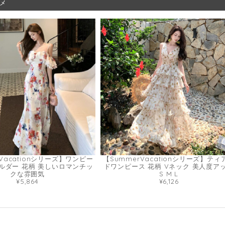
メ
Vacationシリーズ】ワンピー
【SummerVacationシリーズ】ティ
ルダー 花柄 美しいロマンチッ
ドワンピース 花柄 Vネック 美人度ア
クな雰囲気
S M L
¥5,864
¥6,126