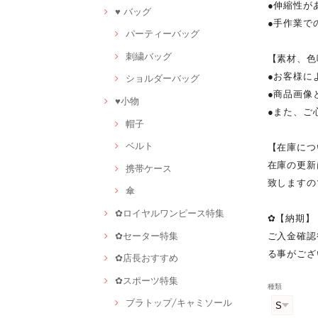
●伸縮性が
♥ バッグ
●手作業で
パーティーバッグ
刺繍バッグ
【素材、色
●お客様に
ショルダーバッグ
●商品画像
♥小物
●また、ご
帽子
ベルト
【在庫につ
在庫の更新
携帯ケース
致しますの
傘
✿ロイヤルワンピース特集
✿【納期】
✿セーター特集
ご入金確認
る事がござ
✿店長おすすめ
✿スポーツ特集
種類
ブラトップ/キャミソール