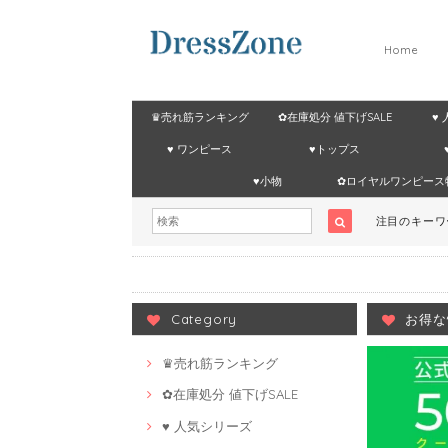
Home
♛売れ筋ランキング
✿在庫処分 値下げSALE
♥
♥ ワンピース
♥トップス
♥小物
✿ロイヤルワンピース
注目のキー
Category
お得な
♛売れ筋ランキング
✿在庫処分 値下げSALE
♥ 人気シリーズ