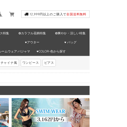
12,999円以上のご購入で
全国送料無料
ス特集
✿カラフル花柄特集
✿爽やか・涼しい特集
♥アウター
♥ バッグ
ルームウェア·パジャマ
♥COLOR-色から探す
チャイナ風
ワンピース
ピアス