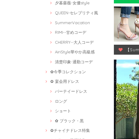
夕暮薔薇-女優style
QUEEN-セレブリティ風
SummerVacation
RIMI--甘めコーデ
CHERRY--大人コーデ
【Su
AiriStyle華やか高級感
清楚印象-通勤コーデ
✿今季コレクション
✿ 宴会用ドレス
パーテイードレス
ロング
ショート
✿ ブラック・黒
✿チャイナドレス特集