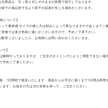
ある商品も、引っ張らずにぞのままの状態で採寸しております。
の採寸の為記述寸法より若干の誤差が生じる場合がございます。
味について】
よって素材感·サイズの感じ方は好みによって異なりますのであくまでご
と実物では多少色味に違いがございますので、予めご了承下さい。
心配等ございましたら、お気軽にお問い合わせくださいませ。
いて】
は随時行っておりますが、ご注文のタイミングによりご用意できない場
で予めご了承ください。
後、7日間程で発送いたします。発送からお手元に届くまで3日間お時間
います。お急ぎの方はぜひ余裕を持って、ご注文ください。