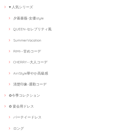
♥ 人気シリーズ
夕暮薔薇-女優style
QUEEN-セレブリティ風
SummerVacation
RIMI--甘めコーデ
CHERRY--大人コーデ
AiriStyle華やか高級感
清楚印象-通勤コーデ
✿今季コレクション
✿ 宴会用ドレス
パーテイードレス
ロング