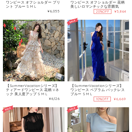
ワンピース オフショルダー プリ
ワンピース オフショルダー 花柄
ント ブルー S M L
美しいロマンチックな雰囲気
¥6,055
¥5,864
20%OFF
【SummerVacationシリーズ】
【SummerVacationシリーズ】
ティアードワンピース 花柄 Vネ
ワンピース ペプラム バックレス
ック 美人度アップ S M L
ブルー S M L
¥6,126
¥6,669
10%OFF