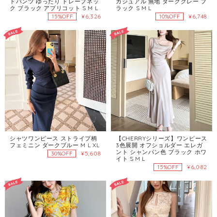
ドパンツ ゆったり ドレープネッ
カジュアル 無地 ダークグレー ブ
ク ブラック アプリコット S M L
ラック S M L
¥6,326
¥6,748
15%OFF
10%OFF
シャツワンピース ストライプ柄
【CHERRYシリーズ】ワンピース
フェミニン ダークブルー M L XL
3色展開 オフショルダー エレガ
ント シャンパン色 ブラック ホワ
¥5,608
30%OFF
イト S M L
¥6,082
15%OFF