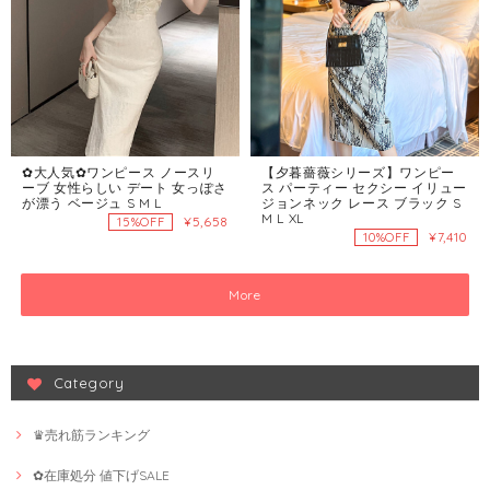
✿大人気✿ワンピース ノースリ
【夕暮薔薇シリーズ】ワンピー
ーブ 女性らしい デート 女っぽさ
ス パーティー セクシー イリュー
が漂う ベージュ S M L
ジョンネック レース ブラック S
M L XL
¥5,658
15%OFF
¥7,410
10%OFF
More
Category
♛売れ筋ランキング
✿在庫処分 値下げSALE