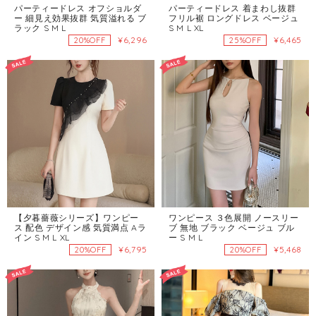
パーティードレス オフショルダ
パーティードレス 着まわし抜群
ー 細見え効果抜群 気質溢れる ブ
フリル裾 ロングドレス ベージュ
ラック S M L
S M L XL
¥6,296
¥6,465
20%OFF
25%OFF
【夕暮薔薇シリーズ】ワンピー
ワンピース ３色展開 ノースリー
ス 配色 デザイン感 気質満点 Aラ
ブ 無地 ブラック ベージュ ブル
イン S M L XL
ー S M L
¥6,795
¥5,468
20%OFF
20%OFF