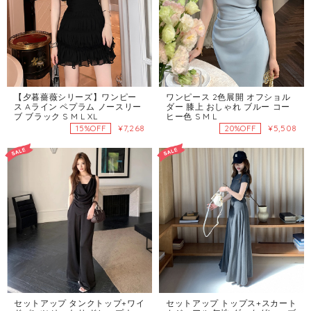
【夕暮薔薇シリーズ】ワンピー
ワンピース 2色展開 オフショル
ス Aライン ペプラム ノースリー
ダー 膝上 おしゃれ ブルー コー
ブ ブラック S M L XL
ヒー色 S M L
¥7,268
¥5,508
15%OFF
20%OFF
セットアップ タンクトップ+ワイ
セットアップ トップス+スカート