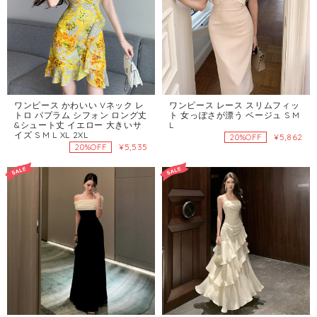
ワンピース かわいい Vネック レ
ワンピース レース スリムフィッ
トロ パプラム シフォン ロング丈
ト 女っぽさが漂う ベージュ S M
&シュート丈 イエロー 大きいサ
L
イズ S M L XL 2XL
¥5,862
20%OFF
¥5,535
20%OFF