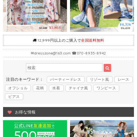
12,999円以上のご購入で
全国送料無料
✉
dresszone@163.com
☎070-8935-8942
注目のキーワード：
パーティードレス
リゾート風
レース
オフショル
花柄
水着
チャイナ風
ワンピース
ピアス
お得な情報