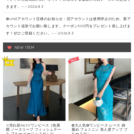
きます。----2026.8.3
✿LINEアカウント迁移のお知らせ：旧アカウントは使用停止のため、新ア
カウント追加でお願い致します。クーポン500円をプレゼント差し上げま
す！ぜひご登録ください。----2026.8.3
NEW ITEM
✩売れ筋No.1✩ワンピース 2色展
✿大人気✿ワンピース レース 綺
開 ノースリーブ フィッシュテー
麗め フェミニン 美人度アップ ブ
ル ブルー ベージュ S M L XL
ルー S M L