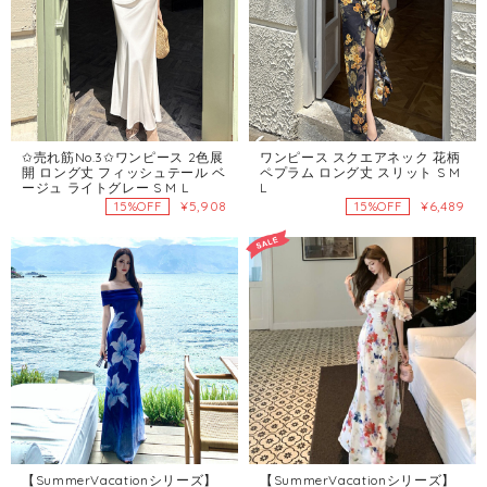
✩売れ筋No.3✩ワンピース 2色展
ワンピース スクエアネック 花柄
開 ロング丈 フィッシュテール ベ
ペプラム ロング丈 スリット S M
ージュ ライトグレー S M L
L
¥5,908
¥6,489
15%OFF
15%OFF
【SummerVacationシリーズ】
【SummerVacationシリーズ】