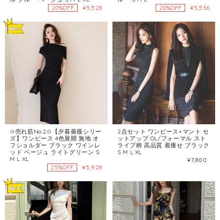
¥5,528
¥5,536
20%OFF
20%OFF
✩売れ筋No.2✩【夕暮薔薇シリー
2点セット ワンピース+マント セ
ズ】ワンピース 4色展開 無地 オ
ットアップ OL/フォーマル スト
フショルダー ブラック ワインレ
ライプ柄 高品質 着痩せ ブラック
ッド ベージュ ライトグリーン S
S M L XL
M L XL
¥7,800
¥5,928
25%OFF